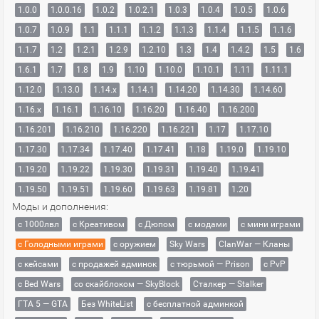
1.0.0
1.0.0.16
1.0.2
1.0.2.1
1.0.3
1.0.4
1.0.5
1.0.6
1.0.7
1.0.9
1.1
1.1.1
1.1.2
1.1.3
1.1.4
1.1.5
1.1.6
1.1.7
1.2
1.2.1
1.2.9
1.2.10
1.3
1.4
1.4.2
1.5
1.6
1.6.1
1.7
1.8
1.9
1.10
1.10.0
1.10.1
1.11
1.11.1
1.12.0
1.13.0
1.14.x
1.14.1
1.14.20
1.14.30
1.14.60
1.16.x
1.16.1
1.16.10
1.16.20
1.16.40
1.16.200
1.16.201
1.16.210
1.16.220
1.16.221
1.17
1.17.10
1.17.30
1.17.34
1.17.40
1.17.41
1.18
1.19.0
1.19.10
1.19.20
1.19.22
1.19.30
1.19.31
1.19.40
1.19.41
1.19.50
1.19.51
1.19.60
1.19.63
1.19.81
1.20
Моды и дополнения:
с 1000лвл
c Креативом
с Дюпом
с модами
с мини играми
с Голодными играми
с оружием
Sky Wars
ClanWar — Кланы
с кейсами
с продажей админок
с тюрьмой — Prison
с PvP
с Bed Wars
со скайблоком — SkyBlock
Сталкер — Stalker
ГТА 5 — GTA
Без WhiteList
с бесплатной админкой