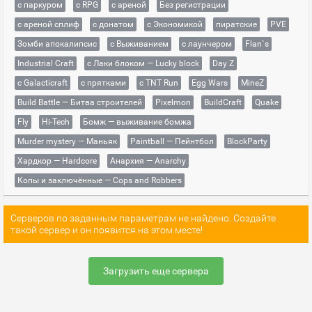
с паркуром
с RPG
с ареной
Без регистрации
с ареной сплиф
с донатом
с Экономикой
пиратские
PVE
Зомби апокалипсис
с Выживанием
с лаунчером
Flan`s
Industrial Craft
с Лаки блоком — Lucky block
Day Z
с Galacticraft
с прятками
с TNT Run
Egg Wars
MineZ
Build Battle — Битва строителей
Pixelmon
BuildCraft
Quake
Fly
Hi-Tech
Бомж — выживание бомжа
Murder mystery — Маньяк
Paintball — Пейнтбол
BlockParty
Хардкор — Hardcore
Анархия — Anarchy
Копы и заключённые — Cops and Robbers
Серверов по заданным параметрам не найдено. Создайте
такой сервер и он появится на этом месте!
Загрузить еще сервера