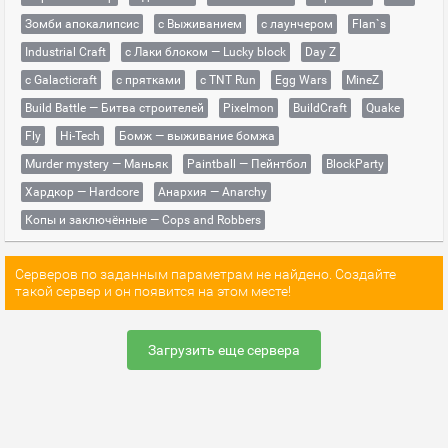
Зомби апокалипсис
с Выживанием
с лаунчером
Flan`s
Industrial Craft
с Лаки блоком — Lucky block
Day Z
с Galacticraft
с прятками
с TNT Run
Egg Wars
MineZ
Build Battle — Битва строителей
Pixelmon
BuildCraft
Quake
Fly
Hi-Tech
Бомж — выживание бомжа
Murder mystery — Маньяк
Paintball — Пейнтбол
BlockParty
Хардкор — Hardcore
Анархия — Anarchy
Копы и заключённые — Cops and Robbers
Серверов по заданным параметрам не найдено. Создайте
такой сервер и он появится на этом месте!
Загрузить еще сервера