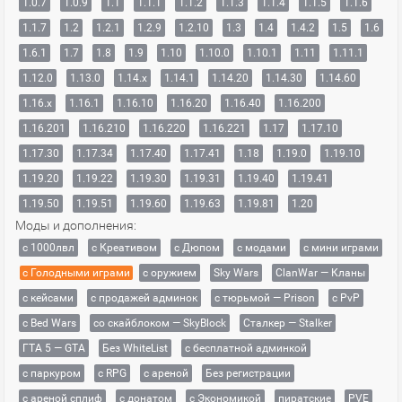
1.0.7
1.0.9
1.1
1.1.1
1.1.2
1.1.3
1.1.4
1.1.5
1.1.6
1.1.7
1.2
1.2.1
1.2.9
1.2.10
1.3
1.4
1.4.2
1.5
1.6
1.6.1
1.7
1.8
1.9
1.10
1.10.0
1.10.1
1.11
1.11.1
1.12.0
1.13.0
1.14.x
1.14.1
1.14.20
1.14.30
1.14.60
1.16.x
1.16.1
1.16.10
1.16.20
1.16.40
1.16.200
1.16.201
1.16.210
1.16.220
1.16.221
1.17
1.17.10
1.17.30
1.17.34
1.17.40
1.17.41
1.18
1.19.0
1.19.10
1.19.20
1.19.22
1.19.30
1.19.31
1.19.40
1.19.41
1.19.50
1.19.51
1.19.60
1.19.63
1.19.81
1.20
Моды и дополнения:
с 1000лвл
c Креативом
с Дюпом
с модами
с мини играми
с Голодными играми
с оружием
Sky Wars
ClanWar — Кланы
с кейсами
с продажей админок
с тюрьмой — Prison
с PvP
с Bed Wars
со скайблоком — SkyBlock
Сталкер — Stalker
ГТА 5 — GTA
Без WhiteList
с бесплатной админкой
с паркуром
с RPG
с ареной
Без регистрации
с ареной сплиф
с донатом
с Экономикой
пиратские
PVE