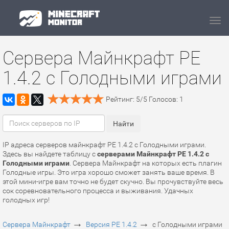
Navi
Сервера Майнкрафт PE
1.4.2 с Голодными играми
Рейтинг:
5
/
5
Голосов:
1
IP адреса серверов майнкрафт PE 1.4.2 с Голодными играми.
Здесь вы найдете таблицу с
серверами Майнкрафт PE 1.4.2 с
Голодными играми
. Сервера Майнкрафт на которых есть плагин
Голодные игры. Это игра хорошо сможет занять ваше время. В
этой мини-игре вам точно не будет скучно. Вы прочувствуйте весь
сок соревновательного процесса и выживания. Удачных
голодных игр!
→
→
Сервера Майнкрафт
Версия PE 1.4.2
с Голодными играми