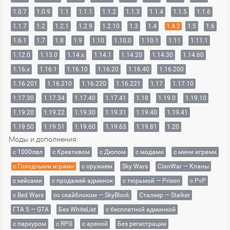
1.0.7
1.0.9
1.1
1.1.1
1.1.2
1.1.3
1.1.4
1.1.5
1.1.6
1.1.7
1.2
1.2.1
1.2.9
1.2.10
1.3
1.4
1.4.2
1.5
1.6
1.6.1
1.7
1.8
1.9
1.10
1.10.0
1.10.1
1.11
1.11.1
1.12.0
1.13.0
1.14.x
1.14.1
1.14.20
1.14.30
1.14.60
1.16.x
1.16.1
1.16.10
1.16.20
1.16.40
1.16.200
1.16.201
1.16.210
1.16.220
1.16.221
1.17
1.17.10
1.17.30
1.17.34
1.17.40
1.17.41
1.18
1.19.0
1.19.10
1.19.20
1.19.22
1.19.30
1.19.31
1.19.40
1.19.41
1.19.50
1.19.51
1.19.60
1.19.63
1.19.81
1.20
Моды и дополнения:
с 1000лвл
c Креативом
с Дюпом
с модами
с мини играми
с Голодными играми
с оружием
Sky Wars
ClanWar — Кланы
с кейсами
с продажей админок
с тюрьмой — Prison
с PvP
с Bed Wars
со скайблоком — SkyBlock
Сталкер — Stalker
ГТА 5 — GTA
Без WhiteList
с бесплатной админкой
с паркуром
с RPG
с ареной
Без регистрации