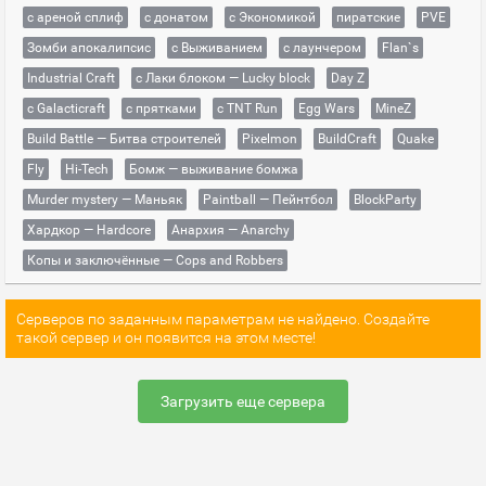
с ареной сплиф
с донатом
с Экономикой
пиратские
PVE
Зомби апокалипсис
с Выживанием
с лаунчером
Flan`s
Industrial Craft
с Лаки блоком — Lucky block
Day Z
с Galacticraft
с прятками
с TNT Run
Egg Wars
MineZ
Build Battle — Битва строителей
Pixelmon
BuildCraft
Quake
Fly
Hi-Tech
Бомж — выживание бомжа
Murder mystery — Маньяк
Paintball — Пейнтбол
BlockParty
Хардкор — Hardcore
Анархия — Anarchy
Копы и заключённые — Cops and Robbers
Серверов по заданным параметрам не найдено. Создайте
такой сервер и он появится на этом месте!
Загрузить еще сервера