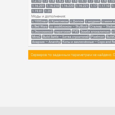
1.2.10
1.3
1.4
1.4.2
1.5
1.6
1.6.1
1.7
1.8
1.9
1.10
1.16.201
1.16.210
1.16.220
1.16.221
1.17
1.17.10
1.
1.19.81
1.20
Моды и дополнения:
с 1000лвл
c Креативом
с Дюпом
с модами
с мини 
с Bed Wars
со скайблоком — SkyBlock
Сталкер — Stalke
с Экономикой
пиратские
PVE
Зомби апокалипсис
с
MineZ
Build Battle — Битва строителей
Pixelmon
BuildC
Анархия — Anarchy
Копы и заключённые — Cops and Ro
Серверов по заданным параметрам не найдено. Со