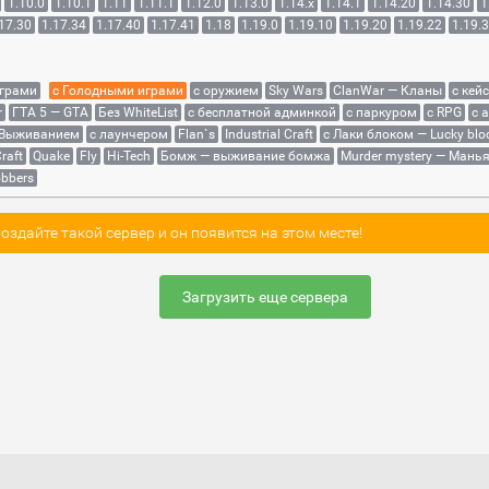
1.10.0
1.10.1
1.11
1.11.1
1.12.0
1.13.0
1.14.x
1.14.1
1.14.20
1.14.30
1
17.30
1.17.34
1.17.40
1.17.41
1.18
1.19.0
1.19.10
1.19.20
1.19.22
1.19.
играми
с Голодными играми
с оружием
Sky Wars
ClanWar — Кланы
с кей
r
ГТА 5 — GTA
Без WhiteList
с бесплатной админкой
с паркуром
с RPG
с 
 Выживанием
с лаунчером
Flan`s
Industrial Craft
с Лаки блоком — Lucky blo
raft
Quake
Fly
Hi-Tech
Бомж — выживание бомжа
Murder mystery — Мань
bbers
здайте такой сервер и он появится на этом месте!
Загрузить еще сервера