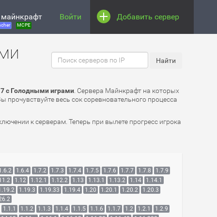
 майнкрафт
Войти
Добавить сервер
cher
MCPE
ами
.7 с Голодными играми
. Сервера Майнкрафт на которых
 Вы прочувствуйте весь сок соревновательного процесса
лючении к серверам. Теперь при вылете прогресс игрока
1.6.2
1.6.4
1.7.2
1.7.3
1.7.4
1.7.5
1.7.6
1.7.7
1.7.8
1.7.9
11.2
1.12
1.12.1
1.12.2
1.13
1.13.1
1.13.2
1.14
1.14.1
1.19.2
1.19.3
1.19.33
1.19.4
1.20
1.20.1
1.20.2
1.20.3
26.2
1.1.1
1.1.2
1.1.3
1.1.4
1.1.5
1.1.6
1.1.7
1.2
1.2.1
1.2.9