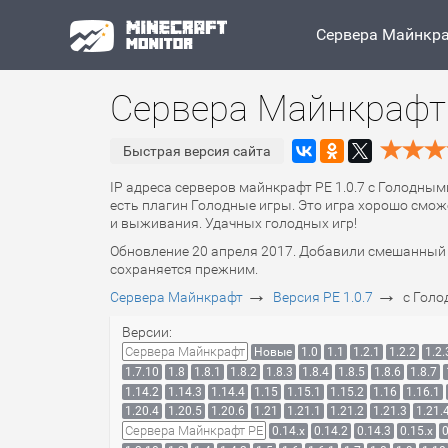
Сервера Майнкр
Сервера Майнкрафт 
Быстрая версия сайта
IP адреса серверов майнкрафт PE 1.0.7 с Голодным
есть плагин Голодные игры. Это игра хорошо сможе
и выживания. Удачных голодных игр!
Обновление 20 апреля 2017. Добавили смешанный п
сохраняется прежним.
→
→
Сервера Майнкрафт
Версия PE 1.0.7
с Гол
Версии:
Сервера Майнкрафт
Новые
1.0
1.1
1.2.1
1.2.2
1.2.
1.7.10
1.8
1.8.1
1.8.2
1.8.3
1.8.4
1.8.5
1.8.6
1.8.7
1.14.2
1.14.3
1.14.4
1.15
1.15.1
1.15.2
1.16
1.16.1
1.20.4
1.20.5
1.20.6
1.21
1.21.1
1.21.2
1.21.3
1.21.
Сервера Майнкрафт PE
0.14.x
0.14.2
0.14.3
0.15.x
0