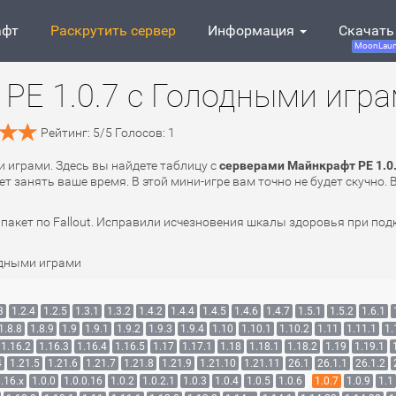
афт
Раскрутить сервер
Информация
Скачать
MoonLaun
PE 1.0.7 с Голодными игр
Рейтинг:
5
/
5
Голосов:
1
и играми. Здесь вы найдете таблицу с
серверами Майнкрафт PE 1.0
т занять ваше время. В этой мини-игре вам точно не будет скучно.
акет по Fallout. Исправили исчезновения шкалы здоровья при подк
одными играми
3
1.2.4
1.2.5
1.3.1
1.3.2
1.4.2
1.4.4
1.4.5
1.4.6
1.4.7
1.5.1
1.5.2
1.6.1
1.8.8
1.8.9
1.9
1.9.1
1.9.2
1.9.3
1.9.4
1.10
1.10.1
1.10.2
1.11
1.11.1
1.
1.16.2
1.16.3
1.16.4
1.16.5
1.17
1.17.1
1.18
1.18.1
1.18.2
1.19
1.19.1
4
1.21.5
1.21.6
1.21.7
1.21.8
1.21.9
1.21.10
1.21.11
26.1
26.1.1
26.1.2
.16.x
1.0.0
1.0.0.16
1.0.2
1.0.2.1
1.0.3
1.0.4
1.0.5
1.0.6
1.0.7
1.0.9
1.1