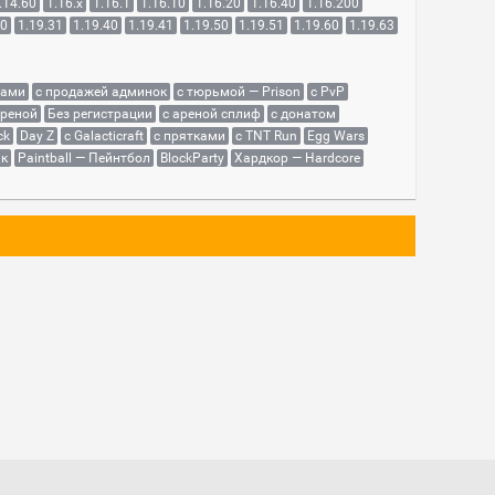
.14.60
1.16.x
1.16.1
1.16.10
1.16.20
1.16.40
1.16.200
30
1.19.31
1.19.40
1.19.41
1.19.50
1.19.51
1.19.60
1.19.63
сами
с продажей админок
с тюрьмой — Prison
с PvP
ареной
Без регистрации
с ареной сплиф
с донатом
ck
Day Z
с Galacticraft
с прятками
с TNT Run
Egg Wars
як
Paintball — Пейнтбол
BlockParty
Хардкор — Hardcore