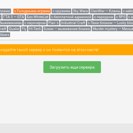
играми
с Голодными играми
с оружием
Sky Wars
ClanWar — Кланы
с кей
r
ГТА 5 — GTA
Без WhiteList
с бесплатной админкой
с паркуром
с RPG
с 
 Выживанием
с лаунчером
Flan`s
Industrial Craft
с Лаки блоком — Lucky blo
raft
Quake
Fly
Hi-Tech
Бомж — выживание бомжа
Murder mystery — Мань
bbers
здайте такой сервер и он появится на этом месте!
Загрузить еще сервера