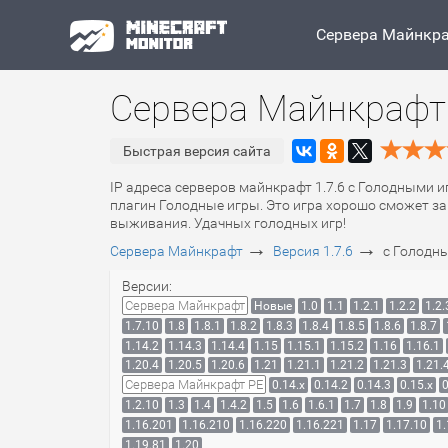
Сервера Майнкр
Сервера Майнкрафт 
Быстрая версия сайта
IP адреса серверов майнкрафт 1.7.6 с Голодными и
плагин Голодные игры. Это игра хорошо сможет зан
выживания. Удачных голодных игр!
→
→
Сервера Майнкрафт
Версия 1.7.6
с Голодн
Версии:
Сервера Майнкрафт
Новые
1.0
1.1
1.2.1
1.2.2
1.2.
1.7.10
1.8
1.8.1
1.8.2
1.8.3
1.8.4
1.8.5
1.8.6
1.8.7
1.14.2
1.14.3
1.14.4
1.15
1.15.1
1.15.2
1.16
1.16.1
1.20.4
1.20.5
1.20.6
1.21
1.21.1
1.21.2
1.21.3
1.21.
Сервера Майнкрафт PE
0.14.x
0.14.2
0.14.3
0.15.x
0
1.2.10
1.3
1.4
1.4.2
1.5
1.6
1.6.1
1.7
1.8
1.9
1.10
1.16.201
1.16.210
1.16.220
1.16.221
1.17
1.17.10
1.
1.19.81
1.20