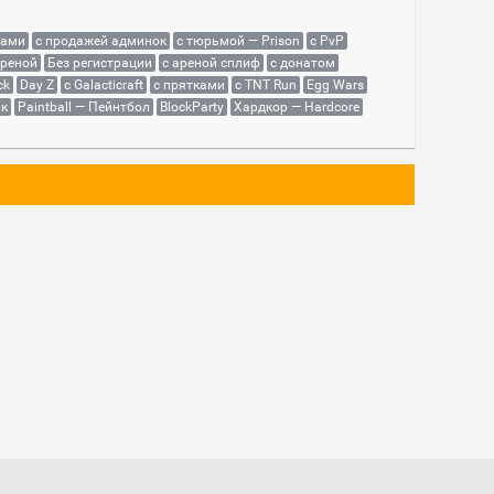
сами
с продажей админок
с тюрьмой — Prison
с PvP
ареной
Без регистрации
с ареной сплиф
с донатом
ck
Day Z
с Galacticraft
с прятками
с TNT Run
Egg Wars
як
Paintball — Пейнтбол
BlockParty
Хардкор — Hardcore