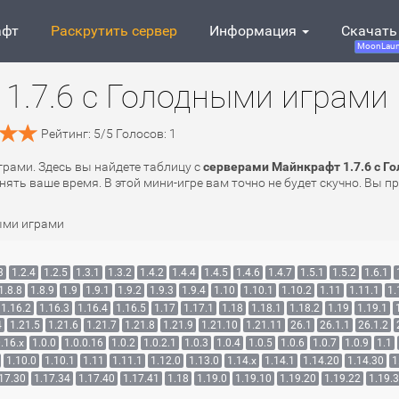
афт
Раскрутить сервер
Информация
Скачать
MoonLaun
1.7.6 с Голодными играми
Рейтинг:
5
/
5
Голосов:
1
грами. Здесь вы найдете таблицу с
серверами Майнкрафт 1.7.6 с Г
ять ваше время. В этой мини-игре вам точно не будет скучно. Вы п
ыми играми
3
1.2.4
1.2.5
1.3.1
1.3.2
1.4.2
1.4.4
1.4.5
1.4.6
1.4.7
1.5.1
1.5.2
1.6.1
1.8.8
1.8.9
1.9
1.9.1
1.9.2
1.9.3
1.9.4
1.10
1.10.1
1.10.2
1.11
1.11.1
1.
1.16.2
1.16.3
1.16.4
1.16.5
1.17
1.17.1
1.18
1.18.1
1.18.2
1.19
1.19.1
4
1.21.5
1.21.6
1.21.7
1.21.8
1.21.9
1.21.10
1.21.11
26.1
26.1.1
26.1.2
.16.x
1.0.0
1.0.0.16
1.0.2
1.0.2.1
1.0.3
1.0.4
1.0.5
1.0.6
1.0.7
1.0.9
1.1
1.10.0
1.10.1
1.11
1.11.1
1.12.0
1.13.0
1.14.x
1.14.1
1.14.20
1.14.30
1
17.30
1.17.34
1.17.40
1.17.41
1.18
1.19.0
1.19.10
1.19.20
1.19.22
1.19.