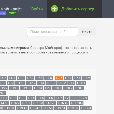
 майнкрафт
Войти
Добавить сервер
cher
MCPE
олодными играми
. Сервера Майнкрафт на которых есть
рочувствуйте весь сок соревновательного процесса и
1.6.2
1.6.4
1.7.2
1.7.3
1.7.4
1.7.5
1.7.6
1.7.7
1.7.8
1.7.9
11.2
1.12
1.12.1
1.12.2
1.13
1.13.1
1.13.2
1.14
1.14.1
1.19.2
1.19.3
1.19.33
1.19.4
1.20
1.20.1
1.20.2
1.20.3
26.2
1.1.1
1.1.2
1.1.3
1.1.4
1.1.5
1.1.6
1.1.7
1.2
1.2.1
1.2.9
.14.60
1.16.x
1.16.1
1.16.10
1.16.20
1.16.40
1.16.200
30
1.19.31
1.19.40
1.19.41
1.19.50
1.19.51
1.19.60
1.19.63