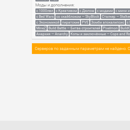
Моды и дополнения:
с 1000лвл
c Креативом
с Дюпом
с модами
с мини 
с Bed Wars
со скайблоком — SkyBlock
Сталкер — Stalke
с Экономикой
пиратские
PVE
Зомби апокалипсис
с
MineZ
Build Battle — Битва строителей
Pixelmon
BuildC
Анархия — Anarchy
Копы и заключённые — Cops and Ro
Серверов по заданным параметрам не найдено. Со