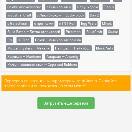
Зомби апокалипсис
с Выживанием
с лаунчером
Flan`s
Industrial Craft
с Лаки блоком — Lucky block
Day Z
с Galacticraft
с прятками
с TNT Run
Egg Wars
MineZ
Build Battle — Битва строителей
Pixelmon
BuildCraft
Quake
Fly
Hi-Tech
Бомж — выживание бомжа
Murder mystery — Маньяк
Paintball — Пейнтбол
BlockParty
Хардкор — Hardcore
Анархия — Anarchy
Копы и заключённые — Cops and Robbers
Серверов по заданным параметрам не найдено. Создайте
такой сервер и он появится на этом месте!
Загрузить еще сервера