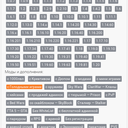
1.0.7
1.0.9
1.1
1.1.1
1.1.2
1.1.3
1.1.4
1.1.5
1.1.6
1.1.7
1.2
1.2.1
1.2.9
1.2.10
1.3
1.4
1.4.2
1.5
1.6
1.6.1
1.7
1.8
1.9
1.10
1.10.0
1.10.1
1.11
1.11.1
1.12.0
1.13.0
1.14.x
1.14.1
1.14.20
1.14.30
1.14.60
1.16.x
1.16.1
1.16.10
1.16.20
1.16.40
1.16.200
1.16.201
1.16.210
1.16.220
1.16.221
1.17
1.17.10
1.17.30
1.17.34
1.17.40
1.17.41
1.18
1.19.0
1.19.10
1.19.20
1.19.22
1.19.30
1.19.31
1.19.40
1.19.41
1.19.50
1.19.51
1.19.60
1.19.63
1.19.81
1.20
Моды и дополнения:
с 1000лвл
c Креативом
с Дюпом
с модами
с мини играми
с Голодными играми
с оружием
Sky Wars
ClanWar — Кланы
с кейсами
с продажей админок
с тюрьмой — Prison
с PvP
с Bed Wars
со скайблоком — SkyBlock
Сталкер — Stalker
ГТА 5 — GTA
Без WhiteList
с бесплатной админкой
с паркуром
с RPG
с ареной
Без регистрации
с ареной сплиф
с донатом
с Экономикой
пиратские
PVE