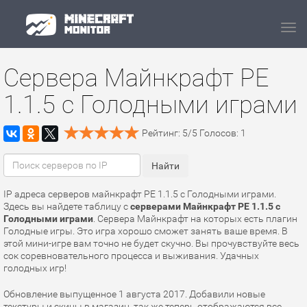
Navi
Сервера Майнкрафт PE
1.1.5 с Голодными играми
Рейтинг:
5
/
5
Голосов:
1
IP адреса серверов майнкрафт PE 1.1.5 с Голодными играми.
Здесь вы найдете таблицу с
серверами Майнкрафт PE 1.1.5 с
Голодными играми
. Сервера Майнкрафт на которых есть плагин
Голодные игры. Это игра хорошо сможет занять ваше время. В
этой мини-игре вам точно не будет скучно. Вы прочувствуйте весь
сок соревновательного процесса и выживания. Удачных
голодных игр!
Обновление выпущенное 1 августа 2017. Добавили новые
текстуры и скины в магазин, так же теперь отображаются все