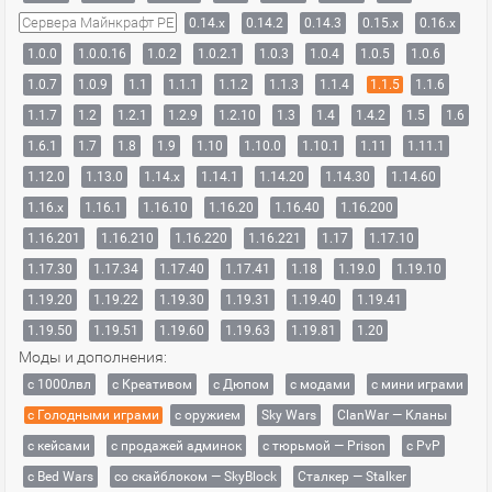
Сервера Майнкрафт PE
0.14.x
0.14.2
0.14.3
0.15.x
0.16.x
1.0.0
1.0.0.16
1.0.2
1.0.2.1
1.0.3
1.0.4
1.0.5
1.0.6
1.0.7
1.0.9
1.1
1.1.1
1.1.2
1.1.3
1.1.4
1.1.5
1.1.6
1.1.7
1.2
1.2.1
1.2.9
1.2.10
1.3
1.4
1.4.2
1.5
1.6
1.6.1
1.7
1.8
1.9
1.10
1.10.0
1.10.1
1.11
1.11.1
1.12.0
1.13.0
1.14.x
1.14.1
1.14.20
1.14.30
1.14.60
1.16.x
1.16.1
1.16.10
1.16.20
1.16.40
1.16.200
1.16.201
1.16.210
1.16.220
1.16.221
1.17
1.17.10
1.17.30
1.17.34
1.17.40
1.17.41
1.18
1.19.0
1.19.10
1.19.20
1.19.22
1.19.30
1.19.31
1.19.40
1.19.41
1.19.50
1.19.51
1.19.60
1.19.63
1.19.81
1.20
Моды и дополнения:
с 1000лвл
c Креативом
с Дюпом
с модами
с мини играми
с Голодными играми
с оружием
Sky Wars
ClanWar — Кланы
с кейсами
с продажей админок
с тюрьмой — Prison
с PvP
с Bed Wars
со скайблоком — SkyBlock
Сталкер — Stalker