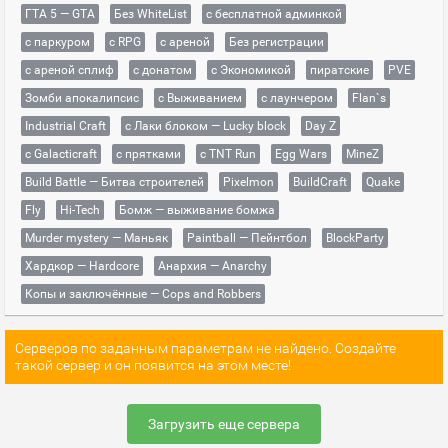
ГТА 5 — GTA
Без WhiteList
с бесплатной админкой
с паркуром
с RPG
с ареной
Без регистрации
с ареной сплиф
с донатом
с Экономикой
пиратские
PVE
Зомби апокалипсис
с Выживанием
с лаунчером
Flan`s
Industrial Craft
с Лаки блоком — Lucky block
Day Z
с Galacticraft
с прятками
с TNT Run
Egg Wars
MineZ
Build Battle — Битва строителей
Pixelmon
BuildCraft
Quake
Fly
Hi-Tech
Бомж — выживание бомжа
Murder mystery — Маньяк
Paintball — Пейнтбол
BlockParty
Хардкор — Hardcore
Анархия — Anarchy
Копы и заключённые — Cops and Robbers
Серверов по заданным параметрам не найдено. Создайте
такой сервер и он появится на этом месте!
Загрузить еще сервера