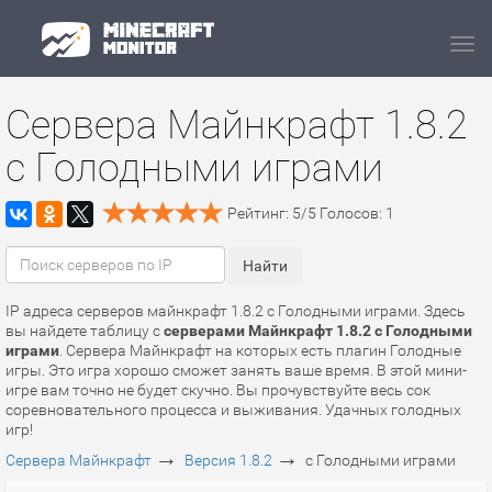
Navi
Сервера Майнкрафт 1.8.2
с Голодными играми
Рейтинг:
5
/
5
Голосов:
1
IP адреса серверов майнкрафт 1.8.2 с Голодными играми. Здесь
вы найдете таблицу с
серверами Майнкрафт 1.8.2 с Голодными
играми
. Сервера Майнкрафт на которых есть плагин Голодные
игры. Это игра хорошо сможет занять ваше время. В этой мини-
игре вам точно не будет скучно. Вы прочувствуйте весь сок
соревновательного процесса и выживания. Удачных голодных
игр!
→
→
Сервера Майнкрафт
Версия 1.8.2
с Голодными играми