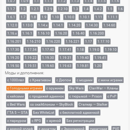
1.0.7
1.0.9
1.1
1.1.1
1.1.2
1.1.3
1.1.4
1.1.5
1.1.6
1.1.7
1.2
1.2.1
1.2.9
1.2.10
1.3
1.4
1.4.2
1.5
1.6
1.6.1
1.7
1.8
1.9
1.10
1.10.0
1.10.1
1.11
1.11.1
1.12.0
1.13.0
1.14.x
1.14.1
1.14.20
1.14.30
1.14.60
1.16.x
1.16.1
1.16.10
1.16.20
1.16.40
1.16.200
1.16.201
1.16.210
1.16.220
1.16.221
1.17
1.17.10
1.17.30
1.17.34
1.17.40
1.17.41
1.18
1.19.0
1.19.10
1.19.20
1.19.22
1.19.30
1.19.31
1.19.40
1.19.41
1.19.50
1.19.51
1.19.60
1.19.63
1.19.81
1.20
Моды и дополнения:
с 1000лвл
c Креативом
с Дюпом
с модами
с мини играми
с Голодными играми
с оружием
Sky Wars
ClanWar — Кланы
с кейсами
с продажей админок
с тюрьмой — Prison
с PvP
с Bed Wars
со скайблоком — SkyBlock
Сталкер — Stalker
ГТА 5 — GTA
Без WhiteList
с бесплатной админкой
с паркуром
с RPG
с ареной
Без регистрации
с ареной сплиф
с донатом
с Экономикой
пиратские
PVE