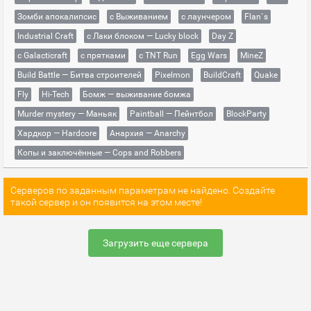
Зомби апокалипсис
с Выживанием
с лаунчером
Flan`s
Industrial Craft
с Лаки блоком — Lucky block
Day Z
с Galacticraft
с прятками
с TNT Run
Egg Wars
MineZ
Build Battle — Битва строителей
Pixelmon
BuildCraft
Quake
Fly
Hi-Tech
Бомж — выживание бомжа
Murder mystery — Маньяк
Paintball — Пейнтбол
BlockParty
Хардкор — Hardcore
Анархия — Anarchy
Копы и заключённые — Cops and Robbers
Серверов по заданным параметрам не найдено. Создайте
такой сервер и он появится на этом месте!
Загрузить еще сервера