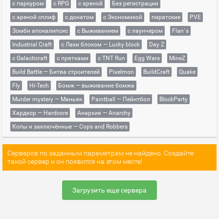
с паркуром
с RPG
с ареной
Без регистрации
с ареной сплиф
с донатом
с Экономикой
пиратские
PVE
Зомби апокалипсис
с Выживанием
с лаунчером
Flan`s
Industrial Craft
с Лаки блоком — Lucky block
Day Z
с Galacticraft
с прятками
с TNT Run
Egg Wars
MineZ
Build Battle — Битва строителей
Pixelmon
BuildCraft
Quake
Fly
Hi-Tech
Бомж — выживание бомжа
Murder mystery — Маньяк
Paintball — Пейнтбол
BlockParty
Хардкор — Hardcore
Анархия — Anarchy
Копы и заключённые — Cops and Robbers
Серверов по заданным параметрам не найдено. Создайте
такой сервер и он появится на этом месте!
Загрузить еще сервера