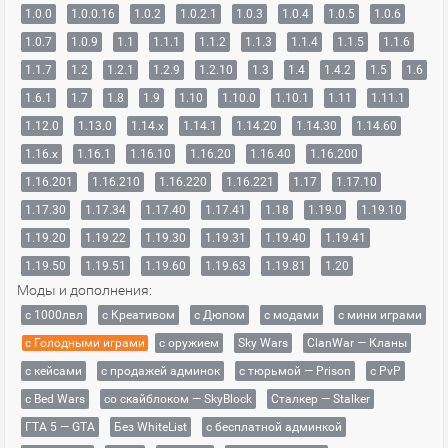
1.0.0
1.0.0.16
1.0.2
1.0.2.1
1.0.3
1.0.4
1.0.5
1.0.6
1.0.7
1.0.9
1.1
1.1.1
1.1.2
1.1.3
1.1.4
1.1.5
1.1.6
1.1.7
1.2
1.2.1
1.2.9
1.2.10
1.3
1.4
1.4.2
1.5
1.6
1.6.1
1.7
1.8
1.9
1.10
1.10.0
1.10.1
1.11
1.11.1
1.12.0
1.13.0
1.14.x
1.14.1
1.14.20
1.14.30
1.14.60
1.16.x
1.16.1
1.16.10
1.16.20
1.16.40
1.16.200
1.16.201
1.16.210
1.16.220
1.16.221
1.17
1.17.10
1.17.30
1.17.34
1.17.40
1.17.41
1.18
1.19.0
1.19.10
1.19.20
1.19.22
1.19.30
1.19.31
1.19.40
1.19.41
1.19.50
1.19.51
1.19.60
1.19.63
1.19.81
1.20
Моды и дополнения:
с 1000лвл
c Креативом
с Дюпом
с модами
с мини играми
с Голодными играми
с оружием
Sky Wars
ClanWar — Кланы
с кейсами
с продажей админок
с тюрьмой — Prison
с PvP
с Bed Wars
со скайблоком — SkyBlock
Сталкер — Stalker
ГТА 5 — GTA
Без WhiteList
с бесплатной админкой