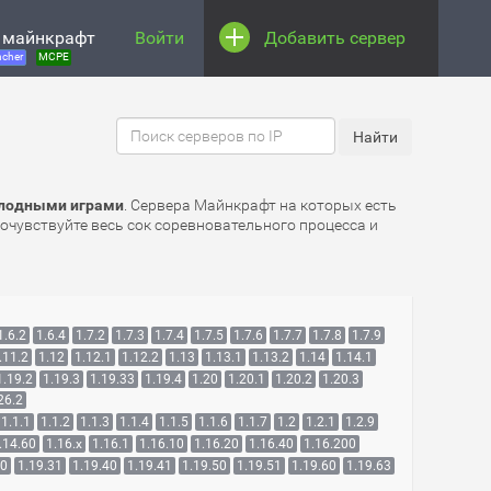
 майнкрафт
Войти
Добавить сервер
cher
MCPE
олодными играми
. Сервера Майнкрафт на которых есть
рочувствуйте весь сок соревновательного процесса и
1.6.2
1.6.4
1.7.2
1.7.3
1.7.4
1.7.5
1.7.6
1.7.7
1.7.8
1.7.9
.11.2
1.12
1.12.1
1.12.2
1.13
1.13.1
1.13.2
1.14
1.14.1
1.19.2
1.19.3
1.19.33
1.19.4
1.20
1.20.1
1.20.2
1.20.3
26.2
1.1.1
1.1.2
1.1.3
1.1.4
1.1.5
1.1.6
1.1.7
1.2
1.2.1
1.2.9
.14.60
1.16.x
1.16.1
1.16.10
1.16.20
1.16.40
1.16.200
30
1.19.31
1.19.40
1.19.41
1.19.50
1.19.51
1.19.60
1.19.63