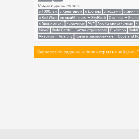
Моды и дополнения:
с 1000лвл
c Креативом
с Дюпом
с модами
с мини 
с Bed Wars
со скайблоком — SkyBlock
Сталкер — Stalke
с Экономикой
пиратские
PVE
Зомби апокалипсис
с
MineZ
Build Battle — Битва строителей
Pixelmon
BuildC
Анархия — Anarchy
Копы и заключённые — Cops and Ro
Серверов по заданным параметрам не найдено. Со