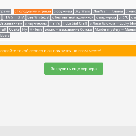
играми
с Голодными играми
с оружием
Sky Wars
ClanWar — Кланы
с кей
r
ГТА 5 — GTA
Без WhiteList
с бесплатной админкой
с паркуром
с RPG
с 
 Выживанием
с лаунчером
Flan`s
Industrial Craft
с Лаки блоком — Lucky blo
raft
Quake
Fly
Hi-Tech
Бомж — выживание бомжа
Murder mystery — Мань
bbers
здайте такой сервер и он появится на этом месте!
Загрузить еще сервера