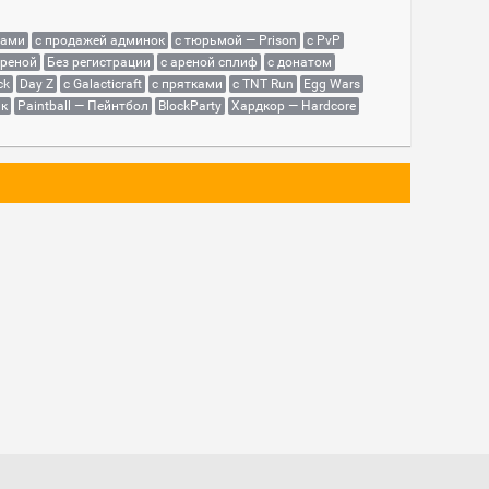
сами
с продажей админок
с тюрьмой — Prison
с PvP
ареной
Без регистрации
с ареной сплиф
с донатом
ck
Day Z
с Galacticraft
с прятками
с TNT Run
Egg Wars
як
Paintball — Пейнтбол
BlockParty
Хардкор — Hardcore