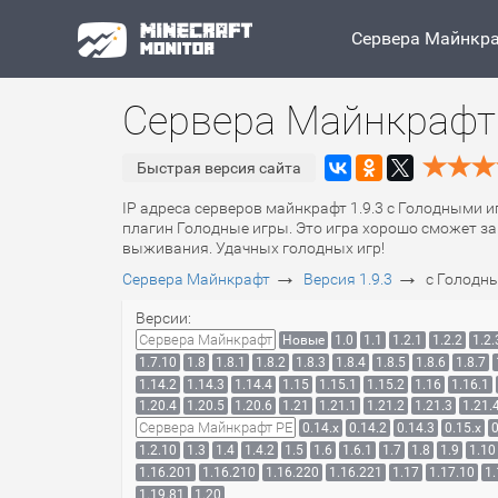
Сервера Майнкр
Сервера Майнкрафт 
Быстрая версия сайта
IP адреса серверов майнкрафт 1.9.3 с Голодными и
плагин Голодные игры. Это игра хорошо сможет зан
выживания. Удачных голодных игр!
→
→
Сервера Майнкрафт
Версия 1.9.3
с Голодн
Версии:
Сервера Майнкрафт
Новые
1.0
1.1
1.2.1
1.2.2
1.2.
1.7.10
1.8
1.8.1
1.8.2
1.8.3
1.8.4
1.8.5
1.8.6
1.8.7
1.14.2
1.14.3
1.14.4
1.15
1.15.1
1.15.2
1.16
1.16.1
1.20.4
1.20.5
1.20.6
1.21
1.21.1
1.21.2
1.21.3
1.21.
Сервера Майнкрафт PE
0.14.x
0.14.2
0.14.3
0.15.x
0
1.2.10
1.3
1.4
1.4.2
1.5
1.6
1.6.1
1.7
1.8
1.9
1.10
1.16.201
1.16.210
1.16.220
1.16.221
1.17
1.17.10
1.
1.19.81
1.20