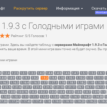
афт
Раскрутить сервер
Информация
Скачать
MoonLaun
1.9.3 с Голодными играми
Рейтинг:
5
/
5
Голосов:
1
грами. Здесь вы найдете таблицу с
серверами Майнкрафт 1.9.3 с Г
ять ваше время. В этой мини-игре вам точно не будет скучно. Вы п
ыми играми
3
1.2.4
1.2.5
1.3.1
1.3.2
1.4.2
1.4.4
1.4.5
1.4.6
1.4.7
1.5.1
1.5.2
1.6.1
1.8.8
1.8.9
1.9
1.9.1
1.9.2
1.9.3
1.9.4
1.10
1.10.1
1.10.2
1.11
1.11.1
1
1.16.2
1.16.3
1.16.4
1.16.5
1.17
1.17.1
1.18
1.18.1
1.18.2
1.19
1.19.1
4
1.21.5
1.21.6
1.21.7
1.21.8
1.21.9
1.21.10
1.21.11
26.1
26.1.1
26.1.2
.16.x
1.0.0
1.0.0.16
1.0.2
1.0.2.1
1.0.3
1.0.4
1.0.5
1.0.6
1.0.7
1.0.9
1.1
1.10.0
1.10.1
1.11
1.11.1
1.12.0
1.13.0
1.14.x
1.14.1
1.14.20
1.14.30
1
17.30
1.17.34
1.17.40
1.17.41
1.18
1.19.0
1.19.10
1.19.20
1.19.22
1.19.