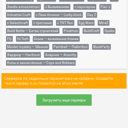
Зомби апокалипсис
с Выживанием
с лаунчером
Flan`s
Industrial Craft
с Лаки блоком — Lucky block
Day Z
с Galacticraft
с прятками
с TNT Run
Egg Wars
MineZ
Build Battle — Битва строителей
Pixelmon
BuildCraft
Quake
Fly
Hi-Tech
Бомж — выживание бомжа
Murder mystery — Маньяк
Paintball — Пейнтбол
BlockParty
Хардкор — Hardcore
Анархия — Anarchy
Копы и заключённые — Cops and Robbers
Серверов по заданным параметрам не найдено. Создайте
такой сервер и он появится на этом месте!
Загрузить еще сервера