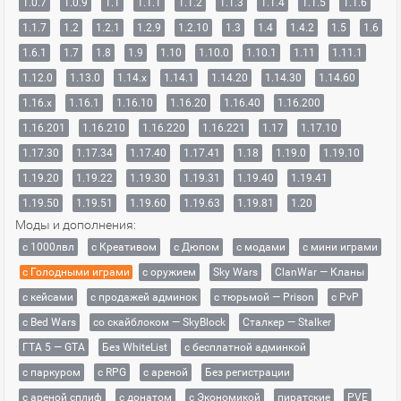
1.0.7
1.0.9
1.1
1.1.1
1.1.2
1.1.3
1.1.4
1.1.5
1.1.6
1.1.7
1.2
1.2.1
1.2.9
1.2.10
1.3
1.4
1.4.2
1.5
1.6
1.6.1
1.7
1.8
1.9
1.10
1.10.0
1.10.1
1.11
1.11.1
1.12.0
1.13.0
1.14.x
1.14.1
1.14.20
1.14.30
1.14.60
1.16.x
1.16.1
1.16.10
1.16.20
1.16.40
1.16.200
1.16.201
1.16.210
1.16.220
1.16.221
1.17
1.17.10
1.17.30
1.17.34
1.17.40
1.17.41
1.18
1.19.0
1.19.10
1.19.20
1.19.22
1.19.30
1.19.31
1.19.40
1.19.41
1.19.50
1.19.51
1.19.60
1.19.63
1.19.81
1.20
Моды и дополнения:
с 1000лвл
c Креативом
с Дюпом
с модами
с мини играми
с Голодными играми
с оружием
Sky Wars
ClanWar — Кланы
с кейсами
с продажей админок
с тюрьмой — Prison
с PvP
с Bed Wars
со скайблоком — SkyBlock
Сталкер — Stalker
ГТА 5 — GTA
Без WhiteList
с бесплатной админкой
с паркуром
с RPG
с ареной
Без регистрации
с ареной сплиф
с донатом
с Экономикой
пиратские
PVE