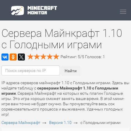
Navi
Сервера Майнкрафт 1.10
с Голодными играми
Рейтинг:
5
/
5
Голосов:
1
IP адреса серверов майнкрафт 1.10 с Голодными играми. Здесь вы
найдете таблицу с
серверами Майнкрафт 1.10 с Голодными
играми
. Сервера Майнкрафт на которых есть плагин Голодные
игры. Это игра хорошо сможет занять ваше время. В этой мини-
игре вам точно не будет скучно. Вы прочувствуйте весь сок
соревновательного процесса и выживания. Удачных голодных
игр!
→
→
Сервера Майнкрафт
Версия 1.10
с Голодными играми