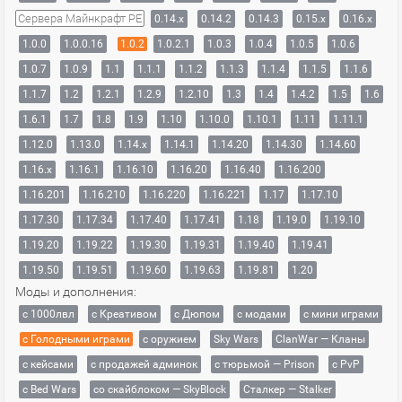
Сервера Майнкрафт PE
0.14.x
0.14.2
0.14.3
0.15.x
0.16.x
1.0.0
1.0.0.16
1.0.2
1.0.2.1
1.0.3
1.0.4
1.0.5
1.0.6
1.0.7
1.0.9
1.1
1.1.1
1.1.2
1.1.3
1.1.4
1.1.5
1.1.6
1.1.7
1.2
1.2.1
1.2.9
1.2.10
1.3
1.4
1.4.2
1.5
1.6
1.6.1
1.7
1.8
1.9
1.10
1.10.0
1.10.1
1.11
1.11.1
1.12.0
1.13.0
1.14.x
1.14.1
1.14.20
1.14.30
1.14.60
1.16.x
1.16.1
1.16.10
1.16.20
1.16.40
1.16.200
1.16.201
1.16.210
1.16.220
1.16.221
1.17
1.17.10
1.17.30
1.17.34
1.17.40
1.17.41
1.18
1.19.0
1.19.10
1.19.20
1.19.22
1.19.30
1.19.31
1.19.40
1.19.41
1.19.50
1.19.51
1.19.60
1.19.63
1.19.81
1.20
Моды и дополнения:
с 1000лвл
c Креативом
с Дюпом
с модами
с мини играми
с Голодными играми
с оружием
Sky Wars
ClanWar — Кланы
с кейсами
с продажей админок
с тюрьмой — Prison
с PvP
с Bed Wars
со скайблоком — SkyBlock
Сталкер — Stalker