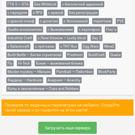
ГТА 5 — GTA
Без WhiteList
с бесплатной админкой
с паркуром
с RPG
с ареной
Без регистрации
с ареной сплиф
с донатом
с Экономикой
пиратские
PVE
Зомби апокалипсис
с Выживанием
с лаунчером
Flan`s
Industrial Craft
с Лаки блоком — Lucky block
Day Z
с Galacticraft
с прятками
с TNT Run
Egg Wars
MineZ
Build Battle — Битва строителей
Pixelmon
BuildCraft
Quake
Fly
Hi-Tech
Бомж — выживание бомжа
Murder mystery — Маньяк
Paintball — Пейнтбол
BlockParty
Хардкор — Hardcore
Анархия — Anarchy
Копы и заключённые — Cops and Robbers
Серверов по заданным параметрам не найдено. Создайте
такой сервер и он появится на этом месте!
Загрузить еще сервера