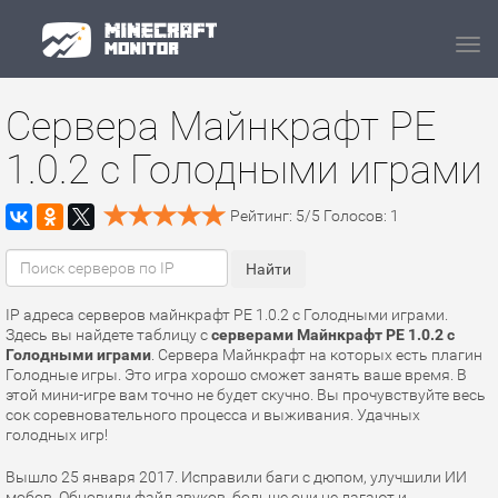
Navi
Сервера Майнкрафт PE
1.0.2 с Голодными играми
Рейтинг:
5
/
5
Голосов:
1
IP адреса серверов майнкрафт PE 1.0.2 с Голодными играми.
Здесь вы найдете таблицу с
серверами Майнкрафт PE 1.0.2 с
Голодными играми
. Сервера Майнкрафт на которых есть плагин
Голодные игры. Это игра хорошо сможет занять ваше время. В
этой мини-игре вам точно не будет скучно. Вы прочувствуйте весь
сок соревновательного процесса и выживания. Удачных
голодных игр!
Вышло 25 января 2017. Исправили баги с дюпом, улучшили ИИ
мобов. Обновили файл звуков, больше они не лагают и