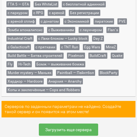
ГТА 5 — GTA
Без WhiteList
с бесплатной админкой
с паркуром
с RPG
с ареной
Без регистрации
с ареной сплиф
с донатом
с Экономикой
пиратские
PVE
Зомби апокалипсис
с Выживанием
с лаунчером
Flan`s
Industrial Craft
с Лаки блоком — Lucky block
Day Z
с Galacticraft
с прятками
с TNT Run
Egg Wars
MineZ
Build Battle — Битва строителей
Pixelmon
BuildCraft
Quake
Fly
Hi-Tech
Бомж — выживание бомжа
Murder mystery — Маньяк
Paintball — Пейнтбол
BlockParty
Хардкор — Hardcore
Анархия — Anarchy
Копы и заключённые — Cops and Robbers
Серверов по заданным параметрам не найдено. Создайте
такой сервер и он появится на этом месте!
Загрузить еще сервера