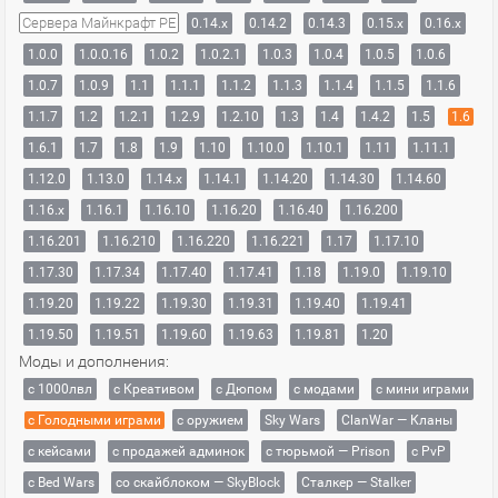
Сервера Майнкрафт PE
0.14.x
0.14.2
0.14.3
0.15.x
0.16.x
1.0.0
1.0.0.16
1.0.2
1.0.2.1
1.0.3
1.0.4
1.0.5
1.0.6
1.0.7
1.0.9
1.1
1.1.1
1.1.2
1.1.3
1.1.4
1.1.5
1.1.6
1.1.7
1.2
1.2.1
1.2.9
1.2.10
1.3
1.4
1.4.2
1.5
1.6
1.6.1
1.7
1.8
1.9
1.10
1.10.0
1.10.1
1.11
1.11.1
1.12.0
1.13.0
1.14.x
1.14.1
1.14.20
1.14.30
1.14.60
1.16.x
1.16.1
1.16.10
1.16.20
1.16.40
1.16.200
1.16.201
1.16.210
1.16.220
1.16.221
1.17
1.17.10
1.17.30
1.17.34
1.17.40
1.17.41
1.18
1.19.0
1.19.10
1.19.20
1.19.22
1.19.30
1.19.31
1.19.40
1.19.41
1.19.50
1.19.51
1.19.60
1.19.63
1.19.81
1.20
Моды и дополнения:
с 1000лвл
c Креативом
с Дюпом
с модами
с мини играми
с Голодными играми
с оружием
Sky Wars
ClanWar — Кланы
с кейсами
с продажей админок
с тюрьмой — Prison
с PvP
с Bed Wars
со скайблоком — SkyBlock
Сталкер — Stalker