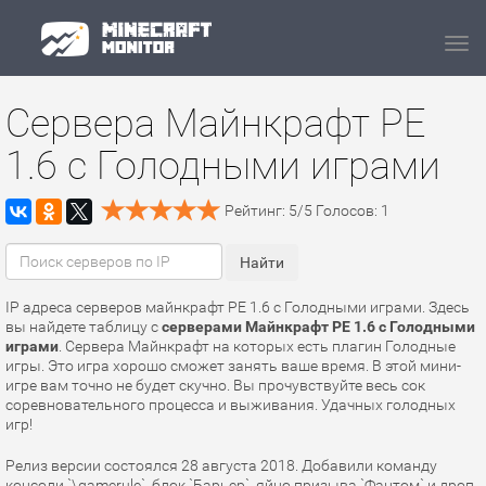
Navi
Сервера Майнкрафт PE
1.6 с Голодными играми
Рейтинг:
5
/
5
Голосов:
1
IP адреса серверов майнкрафт PE 1.6 с Голодными играми. Здесь
вы найдете таблицу с
серверами Майнкрафт PE 1.6 с Голодными
играми
. Сервера Майнкрафт на которых есть плагин Голодные
игры. Это игра хорошо сможет занять ваше время. В этой мини-
игре вам точно не будет скучно. Вы прочувствуйте весь сок
соревновательного процесса и выживания. Удачных голодных
игр!
Релиз версии состоялся 28 августа 2018. Добавили команду
консоли `\gamerule`, блок `Барьер`, яйцо призыва `Фантом` и дроп