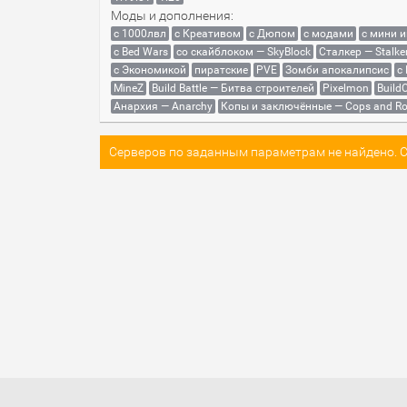
Моды и дополнения:
с 1000лвл
c Креативом
с Дюпом
с модами
с мини 
с Bed Wars
со скайблоком — SkyBlock
Сталкер — Stalke
с Экономикой
пиратские
PVE
Зомби апокалипсис
с
MineZ
Build Battle — Битва строителей
Pixelmon
BuildC
Анархия — Anarchy
Копы и заключённые — Cops and Ro
Серверов по заданным параметрам не найдено. Со