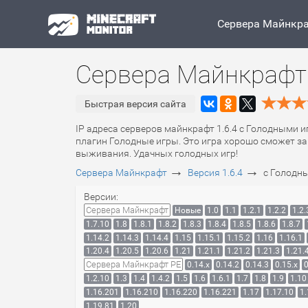
Сервера Майнкр
Сервера Майнкрафт 
Быстрая версия сайта
IP адреса серверов майнкрафт 1.6.4 с Голодными и
плагин Голодные игры. Это игра хорошо сможет зан
выживания. Удачных голодных игр!
→
→
Сервера Майнкрафт
Версия 1.6.4
с Голодн
Версии:
Сервера Майнкрафт
Новые
1.0
1.1
1.2.1
1.2.2
1.2.
1.7.10
1.8
1.8.1
1.8.2
1.8.3
1.8.4
1.8.5
1.8.6
1.8.7
1.14.2
1.14.3
1.14.4
1.15
1.15.1
1.15.2
1.16
1.16.1
1.20.4
1.20.5
1.20.6
1.21
1.21.1
1.21.2
1.21.3
1.21.
Сервера Майнкрафт PE
0.14.x
0.14.2
0.14.3
0.15.x
0
1.2.10
1.3
1.4
1.4.2
1.5
1.6
1.6.1
1.7
1.8
1.9
1.10
1.16.201
1.16.210
1.16.220
1.16.221
1.17
1.17.10
1.
1.19.81
1.20