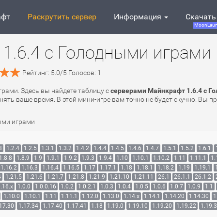
афт
Раскрутить сервер
Информация
Скачать
MoonLaun
1.6.4 с Голодными играми
Рейтинг:
5.0
/
5
Голосов:
1
грами. Здесь вы найдете таблицу с
серверами Майнкрафт 1.6.4 с Г
ять ваше время. В этой мини-игре вам точно не будет скучно. Вы п
ыми играми
3
1.2.4
1.2.5
1.3.1
1.3.2
1.4.2
1.4.4
1.4.5
1.4.6
1.4.7
1.5.1
1.5.2
1.6.1
1.8.8
1.8.9
1.9
1.9.1
1.9.2
1.9.3
1.9.4
1.10
1.10.1
1.10.2
1.11
1.11.1
1.
1.16.2
1.16.3
1.16.4
1.16.5
1.17
1.17.1
1.18
1.18.1
1.18.2
1.19
1.19.1
4
1.21.5
1.21.6
1.21.7
1.21.8
1.21.9
1.21.10
1.21.11
26.1
26.1.1
26.1.2
.16.x
1.0.0
1.0.0.16
1.0.2
1.0.2.1
1.0.3
1.0.4
1.0.5
1.0.6
1.0.7
1.0.9
1.1
1.10.0
1.10.1
1.11
1.11.1
1.12.0
1.13.0
1.14.x
1.14.1
1.14.20
1.14.30
1
17.30
1.17.34
1.17.40
1.17.41
1.18
1.19.0
1.19.10
1.19.20
1.19.22
1.19.