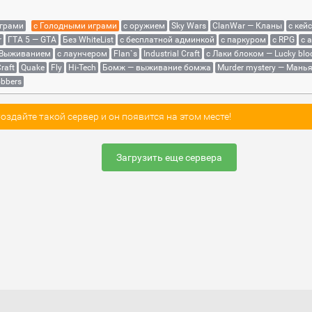
играми
с Голодными играми
с оружием
Sky Wars
ClanWar — Кланы
с кей
r
ГТА 5 — GTA
Без WhiteList
с бесплатной админкой
с паркуром
с RPG
с 
 Выживанием
с лаунчером
Flan`s
Industrial Craft
с Лаки блоком — Lucky blo
raft
Quake
Fly
Hi-Tech
Бомж — выживание бомжа
Murder mystery — Мань
bbers
здайте такой сервер и он появится на этом месте!
Загрузить еще сервера