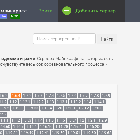
 майнкрафт
Войти
Добавить сервер
cher
MCPE
олодными играми
. Сервера Майнкрафт на которых есть
рочувствуйте весь сок соревновательного процесса и
1.6.2
1.6.4
1.7.2
1.7.3
1.7.4
1.7.5
1.7.6
1.7.7
1.7.8
1.7.9
11.2
1.12
1.12.1
1.12.2
1.13
1.13.1
1.13.2
1.14
1.14.1
1.19.2
1.19.3
1.19.33
1.19.4
1.20
1.20.1
1.20.2
1.20.3
26.2
1.1.1
1.1.2
1.1.3
1.1.4
1.1.5
1.1.6
1.1.7
1.2
1.2.1
1.2.9
.14.60
1.16.x
1.16.1
1.16.10
1.16.20
1.16.40
1.16.200
30
1.19.31
1.19.40
1.19.41
1.19.50
1.19.51
1.19.60
1.19.63