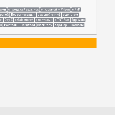
сами
с продажей админок
с тюрьмой — Prison
с PvP
ареной
Без регистрации
с ареной сплиф
с донатом
ck
Day Z
с Galacticraft
с прятками
с TNT Run
Egg Wars
як
Paintball — Пейнтбол
BlockParty
Хардкор — Hardcore