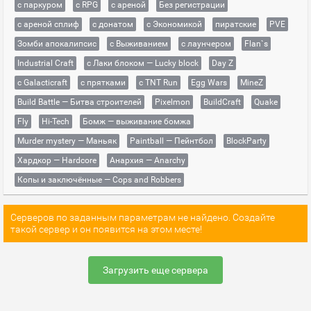
с паркуром
с RPG
с ареной
Без регистрации
с ареной сплиф
с донатом
с Экономикой
пиратские
PVE
Зомби апокалипсис
с Выживанием
с лаунчером
Flan`s
Industrial Craft
с Лаки блоком — Lucky block
Day Z
с Galacticraft
с прятками
с TNT Run
Egg Wars
MineZ
Build Battle — Битва строителей
Pixelmon
BuildCraft
Quake
Fly
Hi-Tech
Бомж — выживание бомжа
Murder mystery — Маньяк
Paintball — Пейнтбол
BlockParty
Хардкор — Hardcore
Анархия — Anarchy
Копы и заключённые — Cops and Robbers
Серверов по заданным параметрам не найдено. Создайте
такой сервер и он появится на этом месте!
Загрузить еще сервера