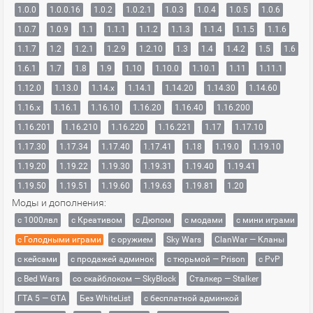
1.0.0
1.0.0.16
1.0.2
1.0.2.1
1.0.3
1.0.4
1.0.5
1.0.6
1.0.7
1.0.9
1.1
1.1.1
1.1.2
1.1.3
1.1.4
1.1.5
1.1.6
1.1.7
1.2
1.2.1
1.2.9
1.2.10
1.3
1.4
1.4.2
1.5
1.6
1.6.1
1.7
1.8
1.9
1.10
1.10.0
1.10.1
1.11
1.11.1
1.12.0
1.13.0
1.14.x
1.14.1
1.14.20
1.14.30
1.14.60
1.16.x
1.16.1
1.16.10
1.16.20
1.16.40
1.16.200
1.16.201
1.16.210
1.16.220
1.16.221
1.17
1.17.10
1.17.30
1.17.34
1.17.40
1.17.41
1.18
1.19.0
1.19.10
1.19.20
1.19.22
1.19.30
1.19.31
1.19.40
1.19.41
1.19.50
1.19.51
1.19.60
1.19.63
1.19.81
1.20
Моды и дополнения:
с 1000лвл
c Креативом
с Дюпом
с модами
с мини играми
с Голодными играми
с оружием
Sky Wars
ClanWar — Кланы
с кейсами
с продажей админок
с тюрьмой — Prison
с PvP
с Bed Wars
со скайблоком — SkyBlock
Сталкер — Stalker
ГТА 5 — GTA
Без WhiteList
с бесплатной админкой