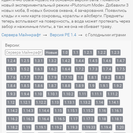
новый экспериментальный режим «Plutonium Mode». Добавили 3
новых моба, 8 новых биомов океана, 4 зачарования. Появились
клады и к ним карта сокровищ, кораллы и айсберги. Предметы
теперь всплывают на поверхность, а вода может протекать через
забор и нажимные плиты, а так же она не сбивает траву.
→
→
Сервера Майнкрафт
Версия PE 1.4
с Голодными играми
Версии:
Сервера Майнкрафт
Новые
1.0
1.1
1.2.1
1.2.2
1.2.3
1.2.4
1.2.5
1.3.1
1.3.2
1.4.2
1.4.4
1.4.5
1.4.6
1.4.7
1.5.1
1.5.2
1.6.1
1.6.2
1.6.4
1.7.2
1.7.3
1.7.4
1.7.5
1.7.6
1.7.7
1.7.8
1.7.9
1.7.10
1.8
1.8.1
1.8.2
1.8.3
1.8.4
1.8.5
1.8.6
1.8.7
1.8.8
1.8.9
1.9
1.9.1
1.9.2
1.9.3
1.9.4
1.10
1.10.1
1.10.2
1.11
1.11.1
1.11.2
1.12
1.12.1
1.12.2
1.13
1.13.1
1.13.2
1.14
1.14.1
1.14.2
1.14.3
1.14.4
1.15
1.15.1
1.15.2
1.16
1.16.1
1.16.2
1.16.3
1.16.4
1.16.5
1.17
1.17.1
1.18
1.18.1
1.18.2
1.19
1.19.1
1.19.2
1.19.3
1.19.33
1.19.4
1.20