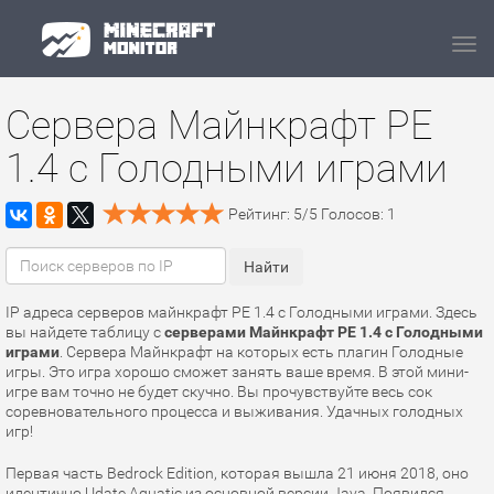
Navi
Сервера Майнкрафт PE
1.4 с Голодными играми
Рейтинг:
5
/
5
Голосов:
1
IP адреса серверов майнкрафт PE 1.4 с Голодными играми. Здесь
вы найдете таблицу с
серверами Майнкрафт PE 1.4 с Голодными
играми
. Сервера Майнкрафт на которых есть плагин Голодные
игры. Это игра хорошо сможет занять ваше время. В этой мини-
игре вам точно не будет скучно. Вы прочувствуйте весь сок
соревновательного процесса и выживания. Удачных голодных
игр!
Первая часть Bedrock Edition, которая вышла 21 июня 2018, оно
идентично Udate Aquatic из основной версии Java. Появился