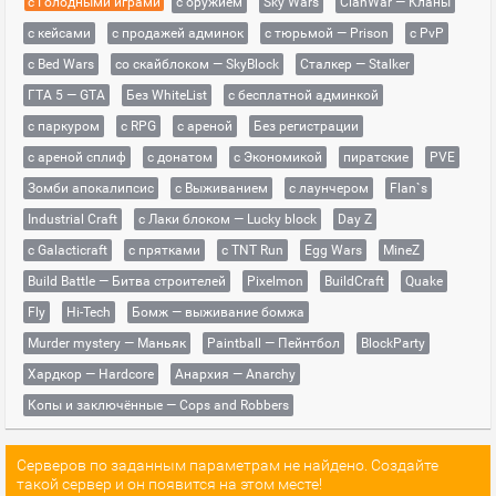
с Голодными играми
с оружием
Sky Wars
ClanWar — Кланы
с кейсами
с продажей админок
с тюрьмой — Prison
с PvP
с Bed Wars
со скайблоком — SkyBlock
Сталкер — Stalker
ГТА 5 — GTA
Без WhiteList
с бесплатной админкой
с паркуром
с RPG
с ареной
Без регистрации
с ареной сплиф
с донатом
с Экономикой
пиратские
PVE
Зомби апокалипсис
с Выживанием
с лаунчером
Flan`s
Industrial Craft
с Лаки блоком — Lucky block
Day Z
с Galacticraft
с прятками
с TNT Run
Egg Wars
MineZ
Build Battle — Битва строителей
Pixelmon
BuildCraft
Quake
Fly
Hi-Tech
Бомж — выживание бомжа
Murder mystery — Маньяк
Paintball — Пейнтбол
BlockParty
Хардкор — Hardcore
Анархия — Anarchy
Копы и заключённые — Cops and Robbers
Серверов по заданным параметрам не найдено. Создайте
такой сервер и он появится на этом месте!