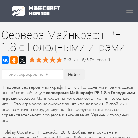
Navi
Сервера Майнкрафт PE
1.8 с Голодными играми
Рейтинг:
5
/
5
Голосов:
1
IP адреса серверов майнкрафт PE 1.8 с Голодными играми. Здесь
вы найдете таблицу с
серверами Майнкрафт PE 1.8 с Голодными
играми
. Сервера Майнкрафт на которых есть плагин Голодные
игры. Это игра хорошо сможет занять ваше время. В этой мини-
игре вам точно не будет скучно. Вы прочувствуйте весь сок
соревновательного процесса и выживания. Удачных голодных
игр!
Holiday Update от 11 декабря 2018. Добавлены основные
нововведения из Village and Pillage. Добавлены панды и бамбук,