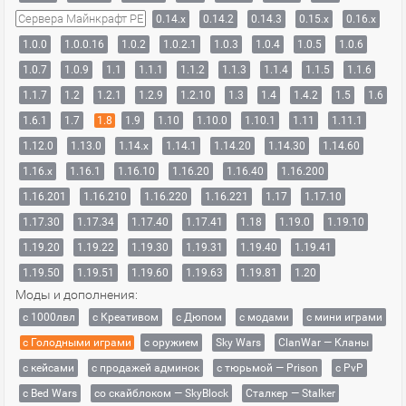
Сервера Майнкрафт PE
0.14.x
0.14.2
0.14.3
0.15.x
0.16.x
1.0.0
1.0.0.16
1.0.2
1.0.2.1
1.0.3
1.0.4
1.0.5
1.0.6
1.0.7
1.0.9
1.1
1.1.1
1.1.2
1.1.3
1.1.4
1.1.5
1.1.6
1.1.7
1.2
1.2.1
1.2.9
1.2.10
1.3
1.4
1.4.2
1.5
1.6
1.6.1
1.7
1.8
1.9
1.10
1.10.0
1.10.1
1.11
1.11.1
1.12.0
1.13.0
1.14.x
1.14.1
1.14.20
1.14.30
1.14.60
1.16.x
1.16.1
1.16.10
1.16.20
1.16.40
1.16.200
1.16.201
1.16.210
1.16.220
1.16.221
1.17
1.17.10
1.17.30
1.17.34
1.17.40
1.17.41
1.18
1.19.0
1.19.10
1.19.20
1.19.22
1.19.30
1.19.31
1.19.40
1.19.41
1.19.50
1.19.51
1.19.60
1.19.63
1.19.81
1.20
Моды и дополнения:
с 1000лвл
c Креативом
с Дюпом
с модами
с мини играми
с Голодными играми
с оружием
Sky Wars
ClanWar — Кланы
с кейсами
с продажей админок
с тюрьмой — Prison
с PvP
с Bed Wars
со скайблоком — SkyBlock
Сталкер — Stalker