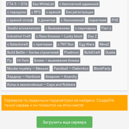
ГТА 5 — GTA
Без WhiteList
с бесплатной админкой
с паркуром
с RPG
с ареной
Без регистрации
с ареной сплиф
с донатом
с Экономикой
пиратские
PVE
Зомби апокалипсис
с Выживанием
с лаунчером
Flan`s
Industrial Craft
с Лаки блоком — Lucky block
Day Z
с Galacticraft
с прятками
с TNT Run
Egg Wars
MineZ
Build Battle — Битва строителей
Pixelmon
BuildCraft
Quake
Fly
Hi-Tech
Бомж — выживание бомжа
Murder mystery — Маньяк
Paintball — Пейнтбол
BlockParty
Хардкор — Hardcore
Анархия — Anarchy
Копы и заключённые — Cops and Robbers
Серверов по заданным параметрам не найдено. Создайте
такой сервер и он появится на этом месте!
Загрузить еще сервера