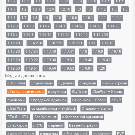
1.0.7
1.0.9
1.1
1.1.1
1.1.2
1.1.3
1.1.4
1.1.5
1.1.6
1.1.7
1.2
1.2.1
1.2.9
1.2.10
1.3
1.4
1.4.2
1.5
1.6
1.6.1
1.7
1.8
1.9
1.10
1.10.0
1.10.1
1.11
1.11.1
1.12.0
1.13.0
1.14.x
1.14.1
1.14.20
1.14.30
1.14.60
1.16.x
1.16.1
1.16.10
1.16.20
1.16.40
1.16.200
1.16.201
1.16.210
1.16.220
1.16.221
1.17
1.17.10
1.17.30
1.17.34
1.17.40
1.17.41
1.18
1.19.0
1.19.10
1.19.20
1.19.22
1.19.30
1.19.31
1.19.40
1.19.41
1.19.50
1.19.51
1.19.60
1.19.63
1.19.81
1.20
Моды и дополнения:
с 1000лвл
c Креативом
с Дюпом
с модами
с мини играми
с Голодными играми
с оружием
Sky Wars
ClanWar — Кланы
с кейсами
с продажей админок
с тюрьмой — Prison
с PvP
с Bed Wars
со скайблоком — SkyBlock
Сталкер — Stalker
ГТА 5 — GTA
Без WhiteList
с бесплатной админкой
с паркуром
с RPG
с ареной
Без регистрации
с ареной сплиф
с донатом
с Экономикой
пиратские
PVE