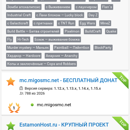
Зомби апокалипсис
с Выживанием
с лаунчером
Flan`s
Industrial Craft
с Лаки блоком — Lucky block
Day Z
с Galacticraft
с прятками
с TNT Run
Egg Wars
MineZ
Build Battle — Битва строителей
Pixelmon
BuildCraft
Quake
Fly
Hi-Tech
Бомж — выживание бомжа
Murder mystery — Маньяк
Paintball — Пейнтбол
BlockParty
Хардкор — Hardcore
Анархия — Anarchy
Копы и заключённые — Cops and Robbers
mc.migosmc.net - БЕСПЛАТНЫЙ ДОНАТ
Версия сервера:
1.12.x, 1.13.x, 1.14.x, 1.15.x
788 из 2026
mc.migosmc.net
1
EstamonHost.ru - КРУПНЫЙ ПРОЕКТ