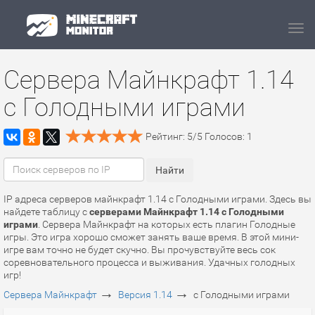
Navi
Сервера Майнкрафт 1.14
с Голодными играми
Рейтинг:
5
/
5
Голосов:
1
IP адреса серверов майнкрафт 1.14 с Голодными играми. Здесь вы
найдете таблицу с
серверами Майнкрафт 1.14 с Голодными
играми
. Сервера Майнкрафт на которых есть плагин Голодные
игры. Это игра хорошо сможет занять ваше время. В этой мини-
игре вам точно не будет скучно. Вы прочувствуйте весь сок
соревновательного процесса и выживания. Удачных голодных
игр!
→
→
Сервера Майнкрафт
Версия 1.14
с Голодными играми