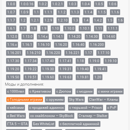
1.0.0
1.0.0.16
1.0.2
1.0.2.1
1.0.3
1.0.4
1.0.5
1.0.6
1.0.7
1.0.9
1.1
1.1.1
1.1.2
1.1.3
1.1.4
1.1.5
1.1.6
1.1.7
1.2
1.2.1
1.2.9
1.2.10
1.3
1.4
1.4.2
1.5
1.6
1.6.1
1.7
1.8
1.9
1.10
1.10.0
1.10.1
1.11
1.11.1
1.12.0
1.13.0
1.14.x
1.14.1
1.14.20
1.14.30
1.14.60
1.16.x
1.16.1
1.16.10
1.16.20
1.16.40
1.16.200
1.16.201
1.16.210
1.16.220
1.16.221
1.17
1.17.10
1.17.30
1.17.34
1.17.40
1.17.41
1.18
1.19.0
1.19.10
1.19.20
1.19.22
1.19.30
1.19.31
1.19.40
1.19.41
1.19.50
1.19.51
1.19.60
1.19.63
1.19.81
1.20
Моды и дополнения:
с 1000лвл
c Креативом
с Дюпом
с модами
с мини играми
с Голодными играми
с оружием
Sky Wars
ClanWar — Кланы
с кейсами
с продажей админок
с тюрьмой — Prison
с PvP
с Bed Wars
со скайблоком — SkyBlock
Сталкер — Stalker
ГТА 5 — GTA
Без WhiteList
с бесплатной админкой