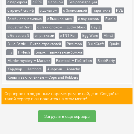
с паркуром
с RPG
с ареной
Без регистрации
с ареной сплиф
с донатом
с Экономикой
пиратские
PVE
Зомби апокалипсис
с Выживанием
с лаунчером
Flan`s
Industrial Craft
с Лаки блоком — Lucky block
Day Z
с Galacticraft
с прятками
с TNT Run
Egg Wars
MineZ
Build Battle — Битва строителей
Pixelmon
BuildCraft
Quake
Fly
Hi-Tech
Бомж — выживание бомжа
Murder mystery — Маньяк
Paintball — Пейнтбол
BlockParty
Хардкор — Hardcore
Анархия — Anarchy
Копы и заключённые — Cops and Robbers
Серверов по заданным параметрам не найдено. Создайте
такой сервер и он появится на этом месте!
Загрузить еще сервера