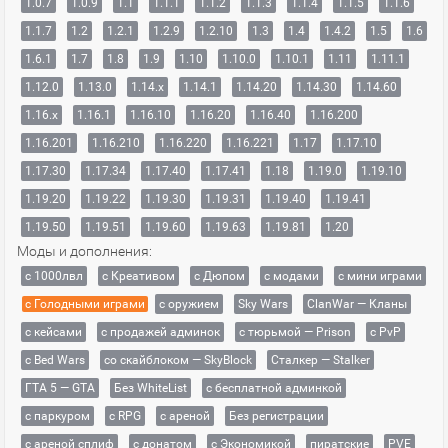
1.0.7
1.0.9
1.1
1.1.1
1.1.2
1.1.3
1.1.4
1.1.5
1.1.6
1.1.7
1.2
1.2.1
1.2.9
1.2.10
1.3
1.4
1.4.2
1.5
1.6
1.6.1
1.7
1.8
1.9
1.10
1.10.0
1.10.1
1.11
1.11.1
1.12.0
1.13.0
1.14.x
1.14.1
1.14.20
1.14.30
1.14.60
1.16.x
1.16.1
1.16.10
1.16.20
1.16.40
1.16.200
1.16.201
1.16.210
1.16.220
1.16.221
1.17
1.17.10
1.17.30
1.17.34
1.17.40
1.17.41
1.18
1.19.0
1.19.10
1.19.20
1.19.22
1.19.30
1.19.31
1.19.40
1.19.41
1.19.50
1.19.51
1.19.60
1.19.63
1.19.81
1.20
Моды и дополнения:
с 1000лвл
c Креативом
с Дюпом
с модами
с мини играми
с Голодными играми
с оружием
Sky Wars
ClanWar — Кланы
с кейсами
с продажей админок
с тюрьмой — Prison
с PvP
с Bed Wars
со скайблоком — SkyBlock
Сталкер — Stalker
ГТА 5 — GTA
Без WhiteList
с бесплатной админкой
с паркуром
с RPG
с ареной
Без регистрации
с ареной сплиф
с донатом
с Экономикой
пиратские
PVE