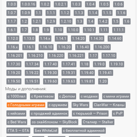
1.0.0
1.0.0.16
1.0.2
1.0.2.1
1.0.3
1.0.4
1.0.5
1.0.6
1.0.7
1.0.9
1.1
1.1.1
1.1.2
1.1.3
1.1.4
1.1.5
1.1.6
1.1.7
1.2
1.2.1
1.2.9
1.2.10
1.3
1.4
1.4.2
1.5
1.6
1.6.1
1.7
1.8
1.9
1.10
1.10.0
1.10.1
1.11
1.11.1
1.12.0
1.13.0
1.14.x
1.14.1
1.14.20
1.14.30
1.14.60
1.16.x
1.16.1
1.16.10
1.16.20
1.16.40
1.16.200
1.16.201
1.16.210
1.16.220
1.16.221
1.17
1.17.10
1.17.30
1.17.34
1.17.40
1.17.41
1.18
1.19.0
1.19.10
1.19.20
1.19.22
1.19.30
1.19.31
1.19.40
1.19.41
1.19.50
1.19.51
1.19.60
1.19.63
1.19.81
1.20
Моды и дополнения:
с 1000лвл
c Креативом
с Дюпом
с модами
с мини играми
с Голодными играми
с оружием
Sky Wars
ClanWar — Кланы
с кейсами
с продажей админок
с тюрьмой — Prison
с PvP
с Bed Wars
со скайблоком — SkyBlock
Сталкер — Stalker
ГТА 5 — GTA
Без WhiteList
с бесплатной админкой