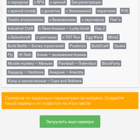
с паркуром
с RPG
с ареной
Без регистрации
с ареной сплиф
с донатом
с Экономикой
пиратские
PVE
Зомби апокалипсис
с Выживанием
с лаунчером
Flan`s
Industrial Craft
с Лаки блоком — Lucky block
Day Z
с Galacticraft
с прятками
с TNT Run
Egg Wars
MineZ
Build Battle — Битва строителей
Pixelmon
BuildCraft
Quake
Fly
Hi-Tech
Бомж — выживание бомжа
Murder mystery — Маньяк
Paintball — Пейнтбол
BlockParty
Хардкор — Hardcore
Анархия — Anarchy
Копы и заключённые — Cops and Robbers
Серверов по заданным параметрам не найдено. Создайте
такой сервер и он появится на этом месте!
Загрузить еще сервера