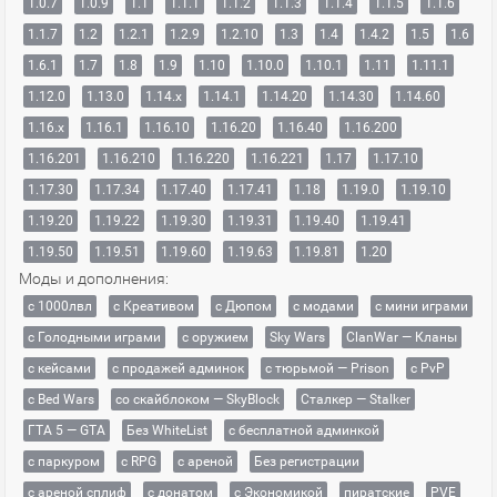
1.0.7
1.0.9
1.1
1.1.1
1.1.2
1.1.3
1.1.4
1.1.5
1.1.6
1.1.7
1.2
1.2.1
1.2.9
1.2.10
1.3
1.4
1.4.2
1.5
1.6
1.6.1
1.7
1.8
1.9
1.10
1.10.0
1.10.1
1.11
1.11.1
1.12.0
1.13.0
1.14.x
1.14.1
1.14.20
1.14.30
1.14.60
1.16.x
1.16.1
1.16.10
1.16.20
1.16.40
1.16.200
1.16.201
1.16.210
1.16.220
1.16.221
1.17
1.17.10
1.17.30
1.17.34
1.17.40
1.17.41
1.18
1.19.0
1.19.10
1.19.20
1.19.22
1.19.30
1.19.31
1.19.40
1.19.41
1.19.50
1.19.51
1.19.60
1.19.63
1.19.81
1.20
Моды и дополнения:
с 1000лвл
c Креативом
с Дюпом
с модами
с мини играми
с Голодными играми
с оружием
Sky Wars
ClanWar — Кланы
с кейсами
с продажей админок
с тюрьмой — Prison
с PvP
с Bed Wars
со скайблоком — SkyBlock
Сталкер — Stalker
ГТА 5 — GTA
Без WhiteList
с бесплатной админкой
с паркуром
с RPG
с ареной
Без регистрации
с ареной сплиф
с донатом
с Экономикой
пиратские
PVE