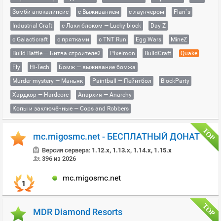
Зомби апокалипсис
с Выживанием
с лаунчером
Flan`s
Industrial Craft
с Лаки блоком — Lucky block
Day Z
с Galacticraft
с прятками
с TNT Run
Egg Wars
MineZ
Build Battle — Битва строителей
Pixelmon
BuildCraft
Quake
Fly
Hi-Tech
Бомж — выживание бомжа
Murder mystery — Маньяк
Paintball — Пейнтбол
BlockParty
Хардкор — Hardcore
Анархия — Anarchy
Копы и заключённые — Cops and Robbers
mc.migosmc.net - БЕСПЛАТНЫЙ ДОНАТ
Версия сервера:
1.12.x, 1.13.x, 1.14.x, 1.15.x
396 из 2026
mc.migosmc.net
1
MDR Diamond Resorts