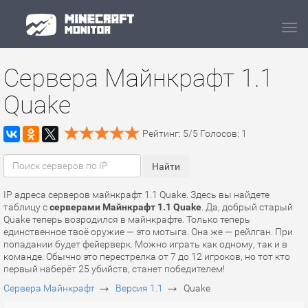
Navi
Сервера Майнкрафт 1.1
Quake
Рейтинг:
5
/
5
Голосов:
1
IP адреса серверов майнкрафт 1.1 Quake. Здесь вы найдете
таблицу с
серверами Майнкрафт 1.1 Quake
. Да, добрый старый
Quake теперь возродился в майнкрафте. Только теперь
единственное твоё оружие — это мотыга. Она же — рейлган. При
попадании будет фейерверк. Можно играть как одному, так и в
команде. Обычно это перестрелка от 7 до 12 игроков, но тот кто
первый наберёт 25 убийств, станет победителем!
→
→
Сервера Майнкрафт
Версия 1.1
Quake