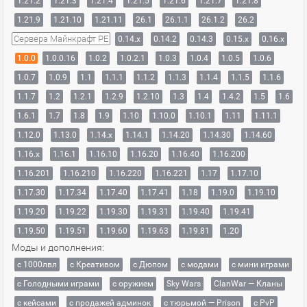
1.21.2
1.21.3
1.21.4
1.21.5
1.21.6
1.21.7
1.21.8
1.21.9
1.21.10
1.21.11
26.1
26.1.1
26.1.2
26.2
Сервера Майнкрафт PE
0.14.x
0.14.2
0.14.3
0.15.x
0.16.x
1.0.0
1.0.0.16
1.0.2
1.0.2.1
1.0.3
1.0.4
1.0.5
1.0.6
1.0.7
1.0.9
1.1
1.1.1
1.1.2
1.1.3
1.1.4
1.1.5
1.1.6
1.1.7
1.2
1.2.1
1.2.9
1.2.10
1.3
1.4
1.4.2
1.5
1.6
1.6.1
1.7
1.8
1.9
1.10
1.10.0
1.10.1
1.11
1.11.1
1.12.0
1.13.0
1.14.x
1.14.1
1.14.20
1.14.30
1.14.60
1.16.x
1.16.1
1.16.10
1.16.20
1.16.40
1.16.200
1.16.201
1.16.210
1.16.220
1.16.221
1.17
1.17.10
1.17.30
1.17.34
1.17.40
1.17.41
1.18
1.19.0
1.19.10
1.19.20
1.19.22
1.19.30
1.19.31
1.19.40
1.19.41
1.19.50
1.19.51
1.19.60
1.19.63
1.19.81
1.20
Моды и дополнения:
с 1000лвл
c Креативом
с Дюпом
с модами
с мини играми
с Голодными играми
с оружием
Sky Wars
ClanWar — Кланы
с кейсами
с продажей админок
с тюрьмой — Prison
с PvP