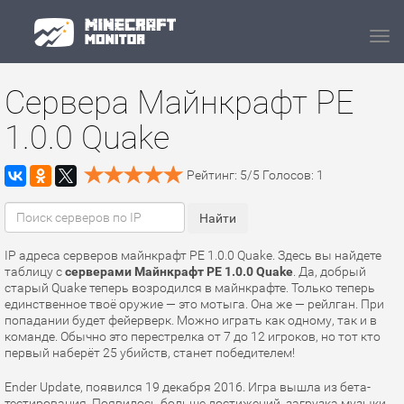
Navi
Сервера Майнкрафт PE
1.0.0 Quake
Рейтинг:
5
/
5
Голосов:
1
IP адреса серверов майнкрафт PE 1.0.0 Quake. Здесь вы найдете
таблицу с
серверами Майнкрафт PE 1.0.0 Quake
. Да, добрый
старый Quake теперь возродился в майнкрафте. Только теперь
единственное твоё оружие — это мотыга. Она же — рейлган. При
попадании будет фейерверк. Можно играть как одному, так и в
команде. Обычно это перестрелка от 7 до 12 игроков, но тот кто
первый наберёт 25 убийств, станет победителем!
Ender Update, появился 19 декабря 2016. Игра вышла из бета-
тестирования. Появилось больше достижений, загрузка музыки,