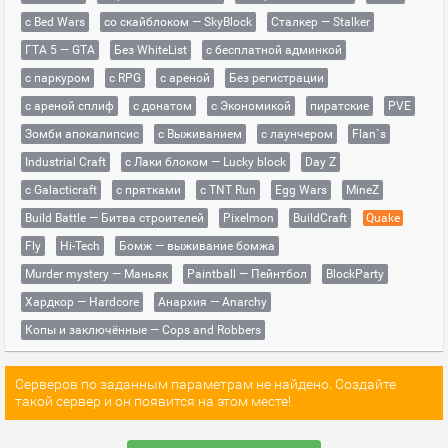
с Bed Wars
со скайблоком — SkyBlock
Сталкер — Stalker
ГТА 5 — GTA
Без WhiteList
с бесплатной админкой
с паркуром
с RPG
с ареной
Без регистрации
с ареной сплиф
с донатом
с Экономикой
пиратские
PVE
Зомби апокалипсис
с Выживанием
с лаунчером
Flan`s
Industrial Craft
с Лаки блоком — Lucky block
Day Z
с Galacticraft
с прятками
с TNT Run
Egg Wars
MineZ
Build Battle — Битва строителей
Pixelmon
BuildCraft
Quake
Fly
Hi-Tech
Бомж — выживание бомжа
Murder mystery — Маньяк
Paintball — Пейнтбол
BlockParty
Хардкор — Hardcore
Анархия — Anarchy
Копы и заключённые — Cops and Robbers
Серверов по заданным параметрам не найдено. Создайте
такой сервер и он появится на этом месте!