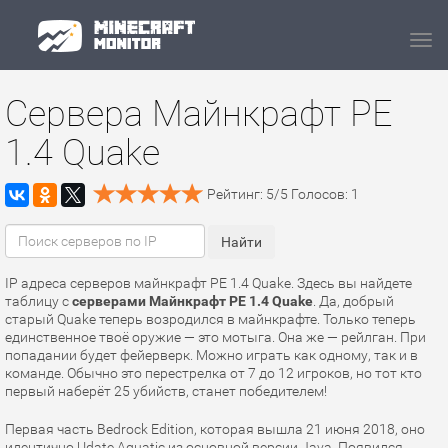
Navi
Сервера Майнкрафт PE
1.4 Quake
Рейтинг:
5
/
5
Голосов:
1
IP адреса серверов майнкрафт PE 1.4 Quake. Здесь вы найдете
таблицу с
серверами Майнкрафт PE 1.4 Quake
. Да, добрый
старый Quake теперь возродился в майнкрафте. Только теперь
единственное твоё оружие — это мотыга. Она же — рейлган. При
попадании будет фейерверк. Можно играть как одному, так и в
команде. Обычно это перестрелка от 7 до 12 игроков, но тот кто
первый наберёт 25 убийств, станет победителем!
Первая часть Bedrock Edition, которая вышла 21 июня 2018, оно
идентично Udate Aquatic из основной версии Java. Появился