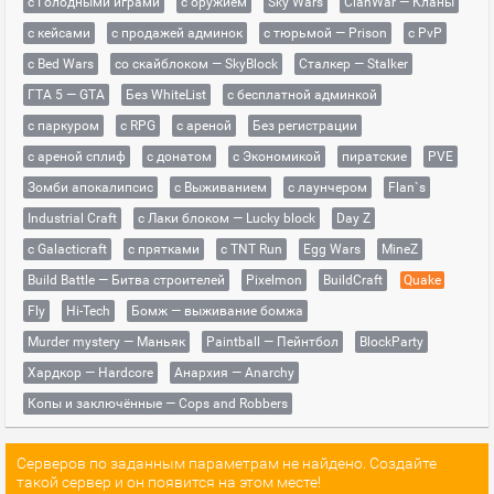
с Голодными играми
с оружием
Sky Wars
ClanWar — Кланы
с кейсами
с продажей админок
с тюрьмой — Prison
с PvP
с Bed Wars
со скайблоком — SkyBlock
Сталкер — Stalker
ГТА 5 — GTA
Без WhiteList
с бесплатной админкой
с паркуром
с RPG
с ареной
Без регистрации
с ареной сплиф
с донатом
с Экономикой
пиратские
PVE
Зомби апокалипсис
с Выживанием
с лаунчером
Flan`s
Industrial Craft
с Лаки блоком — Lucky block
Day Z
с Galacticraft
с прятками
с TNT Run
Egg Wars
MineZ
Build Battle — Битва строителей
Pixelmon
BuildCraft
Quake
Fly
Hi-Tech
Бомж — выживание бомжа
Murder mystery — Маньяк
Paintball — Пейнтбол
BlockParty
Хардкор — Hardcore
Анархия — Anarchy
Копы и заключённые — Cops and Robbers
Серверов по заданным параметрам не найдено. Создайте
такой сервер и он появится на этом месте!