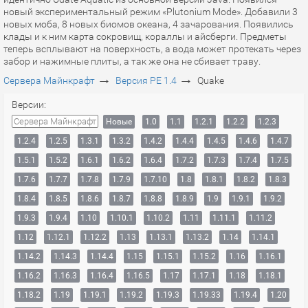
новый экспериментальный режим «Plutonium Mode». Добавили 3
новых моба, 8 новых биомов океана, 4 зачарования. Появились
клады и к ним карта сокровищ, кораллы и айсберги. Предметы
теперь всплывают на поверхность, а вода может протекать через
забор и нажимные плиты, а так же она не сбивает траву.
→
→
Сервера Майнкрафт
Версия PE 1.4
Quake
Версии:
Сервера Майнкрафт
Новые
1.0
1.1
1.2.1
1.2.2
1.2.3
1.2.4
1.2.5
1.3.1
1.3.2
1.4.2
1.4.4
1.4.5
1.4.6
1.4.7
1.5.1
1.5.2
1.6.1
1.6.2
1.6.4
1.7.2
1.7.3
1.7.4
1.7.5
1.7.6
1.7.7
1.7.8
1.7.9
1.7.10
1.8
1.8.1
1.8.2
1.8.3
1.8.4
1.8.5
1.8.6
1.8.7
1.8.8
1.8.9
1.9
1.9.1
1.9.2
1.9.3
1.9.4
1.10
1.10.1
1.10.2
1.11
1.11.1
1.11.2
1.12
1.12.1
1.12.2
1.13
1.13.1
1.13.2
1.14
1.14.1
1.14.2
1.14.3
1.14.4
1.15
1.15.1
1.15.2
1.16
1.16.1
1.16.2
1.16.3
1.16.4
1.16.5
1.17
1.17.1
1.18
1.18.1
1.18.2
1.19
1.19.1
1.19.2
1.19.3
1.19.33
1.19.4
1.20