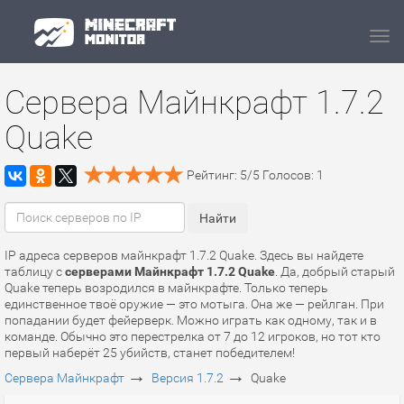
Navi
Сервера Майнкрафт 1.7.2
Quake
Рейтинг:
5
/
5
Голосов:
1
IP адреса серверов майнкрафт 1.7.2 Quake. Здесь вы найдете
таблицу с
серверами Майнкрафт 1.7.2 Quake
. Да, добрый старый
Quake теперь возродился в майнкрафте. Только теперь
единственное твоё оружие — это мотыга. Она же — рейлган. При
попадании будет фейерверк. Можно играть как одному, так и в
команде. Обычно это перестрелка от 7 до 12 игроков, но тот кто
первый наберёт 25 убийств, станет победителем!
→
→
Сервера Майнкрафт
Версия 1.7.2
Quake