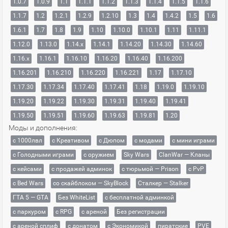
1.0.7
1.0.9
1.1
1.1.1
1.1.2
1.1.3
1.1.4
1.1.5
1.1.6
1.1.7
1.2
1.2.1
1.2.9
1.2.10
1.3
1.4
1.4.2
1.5
1.6
1.6.1
1.7
1.8
1.9
1.10
1.10.0
1.10.1
1.11
1.11.1
1.12.0
1.13.0
1.14.x
1.14.1
1.14.20
1.14.30
1.14.60
1.16.x
1.16.1
1.16.10
1.16.20
1.16.40
1.16.200
1.16.201
1.16.210
1.16.220
1.16.221
1.17
1.17.10
1.17.30
1.17.34
1.17.40
1.17.41
1.18
1.19.0
1.19.10
1.19.20
1.19.22
1.19.30
1.19.31
1.19.40
1.19.41
1.19.50
1.19.51
1.19.60
1.19.63
1.19.81
1.20
Моды и дополнения:
с 1000лвл
c Креативом
с Дюпом
с модами
с мини играми
с Голодными играми
с оружием
Sky Wars
ClanWar — Кланы
с кейсами
с продажей админок
с тюрьмой — Prison
с PvP
с Bed Wars
со скайблоком — SkyBlock
Сталкер — Stalker
ГТА 5 — GTA
Без WhiteList
с бесплатной админкой
с паркуром
с RPG
с ареной
Без регистрации
с ареной сплиф
с донатом
с Экономикой
пиратские
PVE