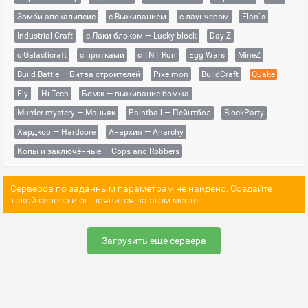
Зомби апокалипсис
с Выживанием
с лаунчером
Flan`s
Industrial Craft
с Лаки блоком — Lucky block
Day Z
с Galacticraft
с прятками
с TNT Run
Egg Wars
MineZ
Build Battle — Битва строителей
Pixelmon
BuildCraft
Quake
Fly
Hi-Tech
Бомж — выживание бомжа
Murder mystery — Маньяк
Paintball — Пейнтбол
BlockParty
Хардкор — Hardcore
Анархия — Anarchy
Копы и заключённые — Cops and Robbers
Серверов по заданным параметрам не найдено. Создайте
такой сервер и он появится на этом месте!
Загрузить еще сервера