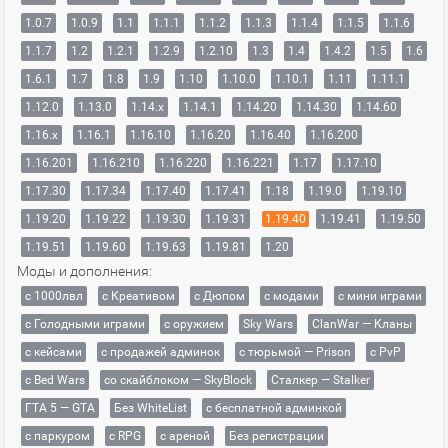
1.0.7
1.0.9
1.1
1.1.1
1.1.2
1.1.3
1.1.4
1.1.5
1.1.6
1.1.7
1.2
1.2.1
1.2.9
1.2.10
1.3
1.4
1.4.2
1.5
1.6
1.6.1
1.7
1.8
1.9
1.10
1.10.0
1.10.1
1.11
1.11.1
1.12.0
1.13.0
1.14.x
1.14.1
1.14.20
1.14.30
1.14.60
1.16.x
1.16.1
1.16.10
1.16.20
1.16.40
1.16.200
1.16.201
1.16.210
1.16.220
1.16.221
1.17
1.17.10
1.17.30
1.17.34
1.17.40
1.17.41
1.18
1.19.0
1.19.10
1.19.20
1.19.22
1.19.30
1.19.31
1.19.40
1.19.41
1.19.50
1.19.51
1.19.60
1.19.63
1.19.81
1.20
Моды и дополнения:
с 1000лвл
c Креативом
с Дюпом
с модами
с мини играми
с Голодными играми
с оружием
Sky Wars
ClanWar — Кланы
с кейсами
с продажей админок
с тюрьмой — Prison
с PvP
с Bed Wars
со скайблоком — SkyBlock
Сталкер — Stalker
ГТА 5 — GTA
Без WhiteList
с бесплатной админкой
с паркуром
с RPG
с ареной
Без регистрации