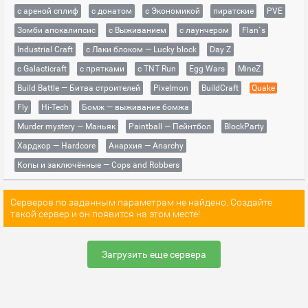
с ареной сплиф
с донатом
с Экономикой
пиратские
PVE
Зомби апокалипсис
с Выживанием
с лаунчером
Flan`s
Industrial Craft
с Лаки блоком — Lucky block
Day Z
с Galacticraft
с прятками
с TNT Run
Egg Wars
MineZ
Build Battle — Битва строителей
Pixelmon
BuildCraft
Quake
Fly
Hi-Tech
Бомж — выживание бомжа
Murder mystery — Маньяк
Paintball — Пейнтбол
BlockParty
Хардкор — Hardcore
Анархия — Anarchy
Копы и заключённые — Cops and Robbers
Серверов по заданным параметрам не найдено. Создайте
такой сервер и он появится на этом месте!
Загрузить еще сервера