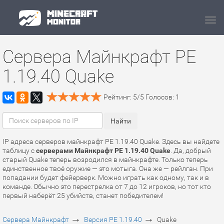
Navi
Сервера Майнкрафт PE
1.19.40 Quake
Рейтинг:
5
/
5
Голосов:
1
IP адреса серверов майнкрафт PE 1.19.40 Quake. Здесь вы найдете
таблицу с
серверами Майнкрафт PE 1.19.40 Quake
. Да, добрый
старый Quake теперь возродился в майнкрафте. Только теперь
единственное твоё оружие — это мотыга. Она же — рейлган. При
попадании будет фейерверк. Можно играть как одному, так и в
команде. Обычно это перестрелка от 7 до 12 игроков, но тот кто
первый наберёт 25 убийств, станет победителем!
→
→
Сервера Майнкрафт
Версия PE 1.19.40
Quake