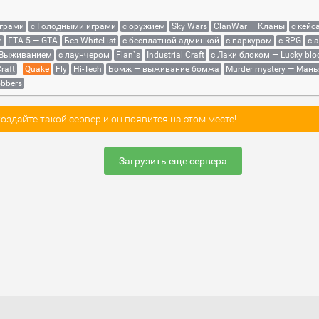
играми
с Голодными играми
с оружием
Sky Wars
ClanWar — Кланы
с кейс
r
ГТА 5 — GTA
Без WhiteList
с бесплатной админкой
с паркуром
с RPG
с 
 Выживанием
с лаунчером
Flan`s
Industrial Craft
с Лаки блоком — Lucky blo
raft
Quake
Fly
Hi-Tech
Бомж — выживание бомжа
Murder mystery — Мань
bbers
здайте такой сервер и он появится на этом месте!
Загрузить еще сервера