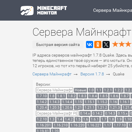
Сервера Майнкр
Сервера Майнкрафт 
Быстрая версия сайта
IP адреса серверов майнкрафт 1.7.8 Quake. Здесь в
теперь единственное твоё оружие — это мотыга. Он
12 игроков, но тот кто первый наберёт 25 убийств,
→
→
Сервера Майнкрафт
Версия 1.7.8
Quake
Версии:
Сервера Майнкрафт
Новые
1.0
1.1
1.2.1
1.2.2
1.2.
1.7.10
1.8
1.8.1
1.8.2
1.8.3
1.8.4
1.8.5
1.8.6
1.8.7
1.14.2
1.14.3
1.14.4
1.15
1.15.1
1.15.2
1.16
1.16.1
1.20.4
1.20.5
1.20.6
1.21
1.21.1
1.21.2
1.21.3
1.21.
Сервера Майнкрафт PE
0.14.x
0.14.2
0.14.3
0.15.x
0
1.2.10
1.3
1.4
1.4.2
1.5
1.6
1.6.1
1.7
1.8
1.9
1.10
1.16.201
1.16.210
1.16.220
1.16.221
1.17
1.17.10
1.
1.19.81
1.20