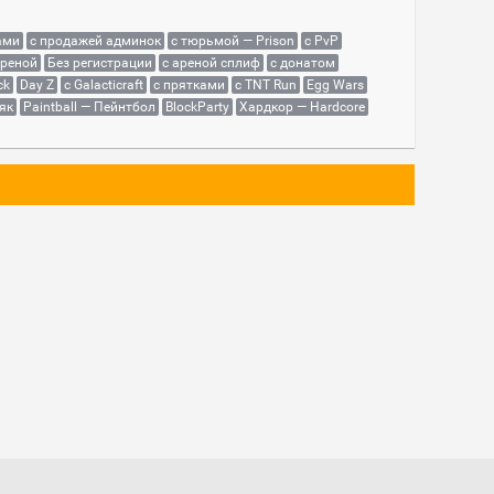
ами
с продажей админок
с тюрьмой — Prison
с PvP
ареной
Без регистрации
с ареной сплиф
с донатом
ck
Day Z
с Galacticraft
с прятками
с TNT Run
Egg Wars
як
Paintball — Пейнтбол
BlockParty
Хардкор — Hardcore