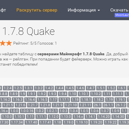
афт
Раскрутить сервер
Информация
Скачать
MoonLaun
1.7.8 Quake
Рейтинг:
5
/
5
Голосов:
1
ы найдете таблицу с
серверами Майнкрафт 1.7.8 Quake
. Да, добрый
а же — рейлган. При попадании будет фейерверк. Можно играть как о
 станет победителем!
3
1.2.4
1.2.5
1.3.1
1.3.2
1.4.2
1.4.4
1.4.5
1.4.6
1.4.7
1.5.1
1.5.2
1.6.1
1.8.8
1.8.9
1.9
1.9.1
1.9.2
1.9.3
1.9.4
1.10
1.10.1
1.10.2
1.11
1.11.1
1.
1.16.2
1.16.3
1.16.4
1.16.5
1.17
1.17.1
1.18
1.18.1
1.18.2
1.19
1.19.1
4
1.21.5
1.21.6
1.21.7
1.21.8
1.21.9
1.21.10
1.21.11
26.1
26.1.1
26.1.2
.16.x
1.0.0
1.0.0.16
1.0.2
1.0.2.1
1.0.3
1.0.4
1.0.5
1.0.6
1.0.7
1.0.9
1.1
1.10.0
1.10.1
1.11
1.11.1
1.12.0
1.13.0
1.14.x
1.14.1
1.14.20
1.14.30
1
17.30
1.17.34
1.17.40
1.17.41
1.18
1.19.0
1.19.10
1.19.20
1.19.22
1.19.