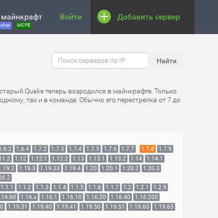
 майнкрафт
Войти
Добавить сервер
cher
MCPE
 старый Quake теперь возродился в майнкрафте. Только
дному, так и в команде. Обычно это перестрелка от 7 до
1.6.2
1.6.4
1.7.2
1.7.3
1.7.4
1.7.5
1.7.6
1.7.7
1.7.8
1.7.9
11.2
1.12
1.12.1
1.12.2
1.13
1.13.1
1.13.2
1.14
1.14.1
1.19.2
1.19.3
1.19.33
1.19.4
1.20
1.20.1
1.20.2
1.20.3
26.2
1.1.1
1.1.2
1.1.3
1.1.4
1.1.5
1.1.6
1.1.7
1.2
1.2.1
1.2.9
.14.60
1.16.x
1.16.1
1.16.10
1.16.20
1.16.40
1.16.200
30
1.19.31
1.19.40
1.19.41
1.19.50
1.19.51
1.19.60
1.19.63