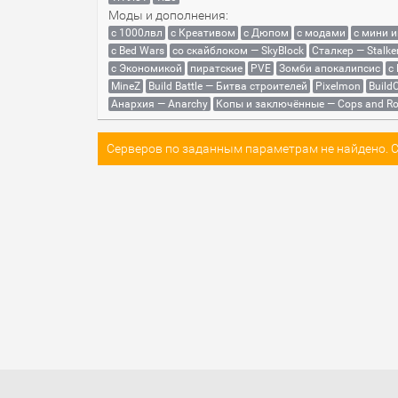
Моды и дополнения:
с 1000лвл
c Креативом
с Дюпом
с модами
с мини 
с Bed Wars
со скайблоком — SkyBlock
Сталкер — Stalke
с Экономикой
пиратские
PVE
Зомби апокалипсис
с
MineZ
Build Battle — Битва строителей
Pixelmon
BuildC
Анархия — Anarchy
Копы и заключённые — Cops and Ro
Серверов по заданным параметрам не найдено. Со