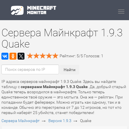
Navi
Сервера Майнкрафт 1.9.3
Quake
Рейтинг:
5
/
5
Голосов:
1
IP адреса серверов майнкрафт 1.9.3 Quake. Здесь вы найдете
таблицу с
серверами Майнкрафт 1.9.3 Quake
. Да, добрый старый
Quake теперь возродился в майнкрафте. Только теперь
единственное твоё оружие — это мотыга. Она же — рейлган. При
попадании будет фейерверк. Можно играть как одному, так и в
команде. Обычно это перестрелка от 7 до 12 игроков, но тот кто
первый наберёт 25 убийств, станет победителем!
→
→
Сервера Майнкрафт
Версия 1.9.3
Quake