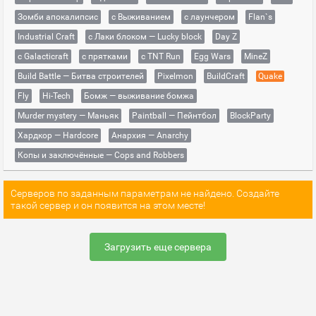
Зомби апокалипсис
с Выживанием
с лаунчером
Flan`s
Industrial Craft
с Лаки блоком — Lucky block
Day Z
с Galacticraft
с прятками
с TNT Run
Egg Wars
MineZ
Build Battle — Битва строителей
Pixelmon
BuildCraft
Quake
Fly
Hi-Tech
Бомж — выживание бомжа
Murder mystery — Маньяк
Paintball — Пейнтбол
BlockParty
Хардкор — Hardcore
Анархия — Anarchy
Копы и заключённые — Cops and Robbers
Серверов по заданным параметрам не найдено. Создайте
такой сервер и он появится на этом месте!
Загрузить еще сервера