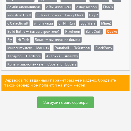
Зомби апокалипсис
с Выживанием
с лаунчером
Flan`s
Industrial Craft
с Лаки блоком — Lucky block
Day Z
с Galacticraft
с прятками
с TNT Run
Egg Wars
MineZ
Build Battle — Битва строителей
Pixelmon
BuildCraft
Quake
Fly
Hi-Tech
Бомж — выживание бомжа
Murder mystery — Маньяк
Paintball — Пейнтбол
BlockParty
Хардкор — Hardcore
Анархия — Anarchy
Копы и заключённые — Cops and Robbers
Серверов по заданным параметрам не найдено. Создайте
такой сервер и он появится на этом месте!
Загрузить еще сервера