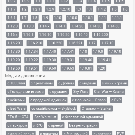
1.0.7
1.0.9
1.1
1.1.1
1.1.2
1.1.3
1.1.4
1.1.5
1.1.6
1.1.7
1.2
1.2.1
1.2.9
1.2.10
1.3
1.4
1.4.2
1.5
1.6
1.6.1
1.7
1.8
1.9
1.10
1.10.0
1.10.1
1.11
1.11.1
1.12.0
1.13.0
1.14.x
1.14.1
1.14.20
1.14.30
1.14.60
1.16.x
1.16.1
1.16.10
1.16.20
1.16.40
1.16.200
1.16.201
1.16.210
1.16.220
1.16.221
1.17
1.17.10
1.17.30
1.17.34
1.17.40
1.17.41
1.18
1.19.0
1.19.10
1.19.20
1.19.22
1.19.30
1.19.31
1.19.40
1.19.41
1.19.50
1.19.51
1.19.60
1.19.63
1.19.81
1.20
Моды и дополнения:
с 1000лвл
c Креативом
с Дюпом
с модами
с мини играми
с Голодными играми
с оружием
Sky Wars
ClanWar — Кланы
с кейсами
с продажей админок
с тюрьмой — Prison
с PvP
с Bed Wars
со скайблоком — SkyBlock
Сталкер — Stalker
ГТА 5 — GTA
Без WhiteList
с бесплатной админкой
с паркуром
с RPG
с ареной
Без регистрации
с ареной сплиф
с донатом
с Экономикой
пиратские
PVE