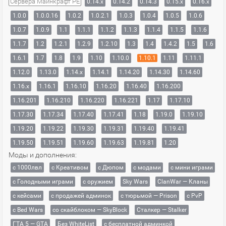
Сервера Майнкрафт PE
0.14.x
0.14.2
0.14.3
0.15.x
0.16.x
1.0.0
1.0.0.16
1.0.2
1.0.2.1
1.0.3
1.0.4
1.0.5
1.0.6
1.0.7
1.0.9
1.1
1.1.1
1.1.2
1.1.3
1.1.4
1.1.5
1.1.6
1.1.7
1.2
1.2.1
1.2.9
1.2.10
1.3
1.4
1.4.2
1.5
1.6
1.6.1
1.7
1.8
1.9
1.10
1.10.0
1.10.1
1.11
1.11.1
1.12.0
1.13.0
1.14.x
1.14.1
1.14.20
1.14.30
1.14.60
1.16.x
1.16.1
1.16.10
1.16.20
1.16.40
1.16.200
1.16.201
1.16.210
1.16.220
1.16.221
1.17
1.17.10
1.17.30
1.17.34
1.17.40
1.17.41
1.18
1.19.0
1.19.10
1.19.20
1.19.22
1.19.30
1.19.31
1.19.40
1.19.41
1.19.50
1.19.51
1.19.60
1.19.63
1.19.81
1.20
Моды и дополнения:
с 1000лвл
c Креативом
с Дюпом
с модами
с мини играми
с Голодными играми
с оружием
Sky Wars
ClanWar — Кланы
с кейсами
с продажей админок
с тюрьмой — Prison
с PvP
с Bed Wars
со скайблоком — SkyBlock
Сталкер — Stalker
ГТА 5 — GTA
Без WhiteList
с бесплатной админкой