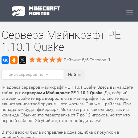
Navi
Сервера Майнкрафт PE
1.10.1 Quake
Рейтинг:
5
/
5
Голосов:
1
IP адреса серверов майнкрафт PE 1.10.1 Quake. Здесь вы найдете
таблицу с
серверами Майнкрафт PE 1.10.1 Quake
. Да, добрый
старый Quake теперь возродился в майнкрафте. Только теперь
единственное твоё оружие — это мотыга. Она же — рейлган. При
попадании будет фейерверк. Можно играть как одному, так и в
команде. Обычно это перестрелка от 7 до 12 игроков, но тот кто
первый наберёт 25 убийств, станет победителем!
В этой версии была исправлена одна ошибка с покупкой в
пробной версии.