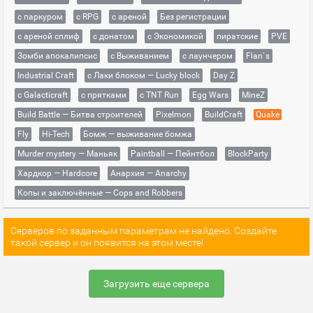
с паркуром
с RPG
с ареной
Без регистрации
с ареной сплиф
с донатом
с Экономикой
пиратские
PVE
Зомби апокалипсис
с Выживанием
с лаунчером
Flan`s
Industrial Craft
с Лаки блоком — Lucky block
Day Z
с Galacticraft
с прятками
с TNT Run
Egg Wars
MineZ
Build Battle — Битва строителей
Pixelmon
BuildCraft
Quake
Fly
Hi-Tech
Бомж — выживание бомжа
Murder mystery — Маньяк
Paintball — Пейнтбол
BlockParty
Хардкор — Hardcore
Анархия — Anarchy
Копы и заключённые — Cops and Robbers
Серверов по заданным параметрам не найдено. Создайте
такой сервер и он появится на этом месте!
Загрузить еще сервера