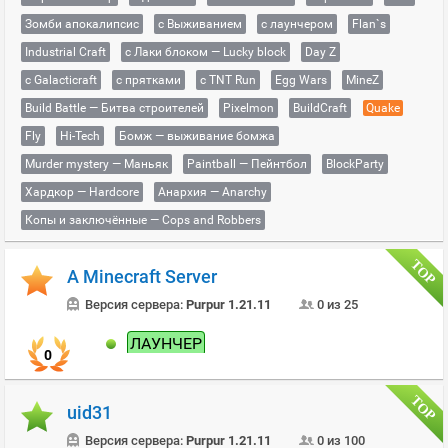
Зомби апокалипсис
с Выживанием
с лаунчером
Flan`s
Industrial Craft
с Лаки блоком — Lucky block
Day Z
с Galacticraft
с прятками
с TNT Run
Egg Wars
MineZ
Build Battle — Битва строителей
Pixelmon
BuildCraft
Quake
Fly
Hi-Tech
Бомж — выживание бомжа
Murder mystery — Маньяк
Paintball — Пейнтбол
BlockParty
Хардкор — Hardcore
Анархия — Anarchy
Копы и заключённые — Cops and Robbers
A Minecraft Server
Версия сервера:
Purpur 1.21.11
0 из 25
ЛАУНЧЕР
0
uid31
Версия сервера:
Purpur 1.21.11
0 из 100