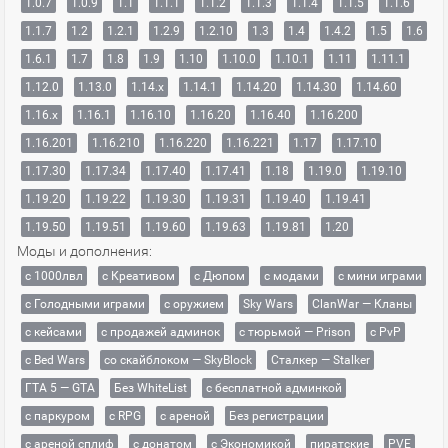
1.0.7
1.0.9
1.1
1.1.1
1.1.2
1.1.3
1.1.4
1.1.5
1.1.6
1.1.7
1.2
1.2.1
1.2.9
1.2.10
1.3
1.4
1.4.2
1.5
1.6
1.6.1
1.7
1.8
1.9
1.10
1.10.0
1.10.1
1.11
1.11.1
1.12.0
1.13.0
1.14.x
1.14.1
1.14.20
1.14.30
1.14.60
1.16.x
1.16.1
1.16.10
1.16.20
1.16.40
1.16.200
1.16.201
1.16.210
1.16.220
1.16.221
1.17
1.17.10
1.17.30
1.17.34
1.17.40
1.17.41
1.18
1.19.0
1.19.10
1.19.20
1.19.22
1.19.30
1.19.31
1.19.40
1.19.41
1.19.50
1.19.51
1.19.60
1.19.63
1.19.81
1.20
Моды и дополнения:
с 1000лвл
c Креативом
с Дюпом
с модами
с мини играми
с Голодными играми
с оружием
Sky Wars
ClanWar — Кланы
с кейсами
с продажей админок
с тюрьмой — Prison
с PvP
с Bed Wars
со скайблоком — SkyBlock
Сталкер — Stalker
ГТА 5 — GTA
Без WhiteList
с бесплатной админкой
с паркуром
с RPG
с ареной
Без регистрации
с ареной сплиф
с донатом
с Экономикой
пиратские
PVE