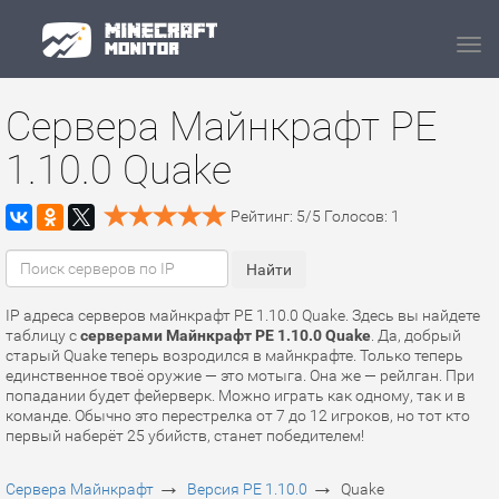
Navi
Сервера Майнкрафт PE
1.10.0 Quake
Рейтинг:
5
/
5
Голосов:
1
IP адреса серверов майнкрафт PE 1.10.0 Quake. Здесь вы найдете
таблицу с
серверами Майнкрафт PE 1.10.0 Quake
. Да, добрый
старый Quake теперь возродился в майнкрафте. Только теперь
единственное твоё оружие — это мотыга. Она же — рейлган. При
попадании будет фейерверк. Можно играть как одному, так и в
команде. Обычно это перестрелка от 7 до 12 игроков, но тот кто
первый наберёт 25 убийств, станет победителем!
→
→
Сервера Майнкрафт
Версия PE 1.10.0
Quake