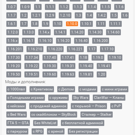
1.0.7
1.0.9
1.1
1.1.1
1.1.2
1.1.3
1.1.4
1.1.5
1.1.6
1.1.7
1.2
1.2.1
1.2.9
1.2.10
1.3
1.4
1.4.2
1.5
1.6
1.6.1
1.7
1.8
1.9
1.10
1.10.0
1.10.1
1.11
1.11.1
1.12.0
1.13.0
1.14.x
1.14.1
1.14.20
1.14.30
1.14.60
1.16.x
1.16.1
1.16.10
1.16.20
1.16.40
1.16.200
1.16.201
1.16.210
1.16.220
1.16.221
1.17
1.17.10
1.17.30
1.17.34
1.17.40
1.17.41
1.18
1.19.0
1.19.10
1.19.20
1.19.22
1.19.30
1.19.31
1.19.40
1.19.41
1.19.50
1.19.51
1.19.60
1.19.63
1.19.81
1.20
Моды и дополнения:
с 1000лвл
c Креативом
с Дюпом
с модами
с мини играми
с Голодными играми
с оружием
Sky Wars
ClanWar — Кланы
с кейсами
с продажей админок
с тюрьмой — Prison
с PvP
с Bed Wars
со скайблоком — SkyBlock
Сталкер — Stalker
ГТА 5 — GTA
Без WhiteList
с бесплатной админкой
с паркуром
с RPG
с ареной
Без регистрации