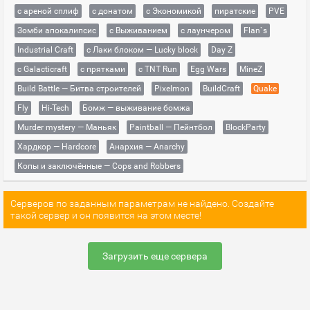
с ареной сплиф
с донатом
с Экономикой
пиратские
PVE
Зомби апокалипсис
с Выживанием
с лаунчером
Flan`s
Industrial Craft
с Лаки блоком — Lucky block
Day Z
с Galacticraft
с прятками
с TNT Run
Egg Wars
MineZ
Build Battle — Битва строителей
Pixelmon
BuildCraft
Quake
Fly
Hi-Tech
Бомж — выживание бомжа
Murder mystery — Маньяк
Paintball — Пейнтбол
BlockParty
Хардкор — Hardcore
Анархия — Anarchy
Копы и заключённые — Cops and Robbers
Серверов по заданным параметрам не найдено. Создайте
такой сервер и он появится на этом месте!
Загрузить еще сервера