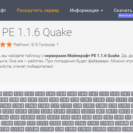
афт
Раскрутить сервер
Информация
Скачать
MoonLaun
PE 1.1.6 Quake
Рейтинг:
5
/
5
Голосов:
1
ь вы найдете таблицу с
серверами Майнкрафт PE 1.1.6 Quake
. Да, 
ыга. Она же — рейлган. При попадании будет фейерверк. Можно игра
бийств, станет победителем!
3
1.2.4
1.2.5
1.3.1
1.3.2
1.4.2
1.4.4
1.4.5
1.4.6
1.4.7
1.5.1
1.5.2
1.6.1
1.8.8
1.8.9
1.9
1.9.1
1.9.2
1.9.3
1.9.4
1.10
1.10.1
1.10.2
1.11
1.11.1
1.
1.16.2
1.16.3
1.16.4
1.16.5
1.17
1.17.1
1.18
1.18.1
1.18.2
1.19
1.19.1
4
1.21.5
1.21.6
1.21.7
1.21.8
1.21.9
1.21.10
1.21.11
26.1
26.1.1
26.1.2
.16.x
1.0.0
1.0.0.16
1.0.2
1.0.2.1
1.0.3
1.0.4
1.0.5
1.0.6
1.0.7
1.0.9
1.1
1.10.0
1.10.1
1.11
1.11.1
1.12.0
1.13.0
1.14.x
1.14.1
1.14.20
1.14.30
1
17.30
1.17.34
1.17.40
1.17.41
1.18
1.19.0
1.19.10
1.19.20
1.19.22
1.19.