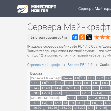
Сервера Майнкр
Сервера Майнкрафт 
Быстрая версия сайта
IP адреса серверов майнкрафт PE 1.1.6 Quake. Здес
Только теперь единственное твоё оружие — это мот
от 7 до 12 игроков, но тот кто первый наберёт 25 у
→
→
Сервера Майнкрафт
Версия PE 1.1.6
Quake
Версии:
Сервера Майнкрафт
Новые
1.0
1.1
1.2.1
1.2.2
1.2.
1.7.10
1.8
1.8.1
1.8.2
1.8.3
1.8.4
1.8.5
1.8.6
1.8.7
1.14.2
1.14.3
1.14.4
1.15
1.15.1
1.15.2
1.16
1.16.1
1.20.4
1.20.5
1.20.6
1.21
1.21.1
1.21.2
1.21.3
1.21.
Сервера Майнкрафт PE
0.14.x
0.14.2
0.14.3
0.15.x
0
1.2.10
1.3
1.4
1.4.2
1.5
1.6
1.6.1
1.7
1.8
1.9
1.10
1.16.201
1.16.210
1.16.220
1.16.221
1.17
1.17.10
1.