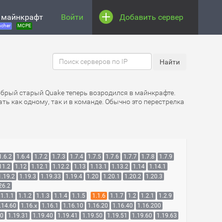
 майнкрафт
Войти
Добавить сервер
cher
MCPE
добрый старый Quake теперь возродился в майнкрафте.
ть как одному, так и в команде. Обычно это перестрелка
1.6.2
1.6.4
1.7.2
1.7.3
1.7.4
1.7.5
1.7.6
1.7.7
1.7.8
1.7.9
11.2
1.12
1.12.1
1.12.2
1.13
1.13.1
1.13.2
1.14
1.14.1
1.19.2
1.19.3
1.19.33
1.19.4
1.20
1.20.1
1.20.2
1.20.3
26.2
1.1.1
1.1.2
1.1.3
1.1.4
1.1.5
1.1.6
1.1.7
1.2
1.2.1
1.2.9
.14.60
1.16.x
1.16.1
1.16.10
1.16.20
1.16.40
1.16.200
30
1.19.31
1.19.40
1.19.41
1.19.50
1.19.51
1.19.60
1.19.63