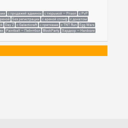
ами
с продажей админок
с тюрьмой — Prison
с PvP
ареной
Без регистрации
с ареной сплиф
с донатом
ck
Day Z
с Galacticraft
с прятками
с TNT Run
Egg Wars
як
Paintball — Пейнтбол
BlockParty
Хардкор — Hardcore