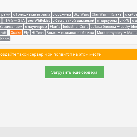
играми
с Голодными играми
с оружием
Sky Wars
ClanWar — Кланы
с кейс
r
ГТА 5 — GTA
Без WhiteList
с бесплатной админкой
с паркуром
с RPG
с 
 Выживанием
с лаунчером
Flan`s
Industrial Craft
с Лаки блоком — Lucky blo
raft
Quake
Fly
Hi-Tech
Бомж — выживание бомжа
Murder mystery — Мань
bbers
здайте такой сервер и он появится на этом месте!
Загрузить еще сервера