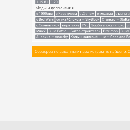
1.19.81
1.20
Моды и дополнения:
с 1000лвл
c Креативом
с Дюпом
с модами
с мини 
с Bed Wars
со скайблоком — SkyBlock
Сталкер — Stalke
с Экономикой
пиратские
PVE
Зомби апокалипсис
с
MineZ
Build Battle — Битва строителей
Pixelmon
BuildC
Анархия — Anarchy
Копы и заключённые — Cops and Ro
Серверов по заданным параметрам не найдено. Со