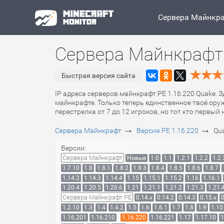
Сервера Майнкр
Сервера Майнкрафт 
Быстрая версия сайта
IP адреса серверов майнкрафт PE 1.16.220 Quake. 
майнкрафте. Только теперь единственное твоё оруж
перестрелка от 7 до 12 игроков, но тот кто первый
→
→
Сервера Майнкрафт
Версия PE 1.16.220
Qu
Версии:
Сервера Майнкрафт
Новые
1.0
1.1
1.2.1
1.2.2
1.2.
1.7.10
1.8
1.8.1
1.8.2
1.8.3
1.8.4
1.8.5
1.8.6
1.8.7
1.14.2
1.14.3
1.14.4
1.15
1.15.1
1.15.2
1.16
1.16.1
1.20.4
1.20.5
1.20.6
1.21
1.21.1
1.21.2
1.21.3
1.21.
Сервера Майнкрафт PE
0.14.x
0.14.2
0.14.3
0.15.x
0
1.2.10
1.3
1.4
1.4.2
1.5
1.6
1.6.1
1.7
1.8
1.9
1.10
1.16.201
1.16.210
1.16.220
1.16.221
1.17
1.17.10
1