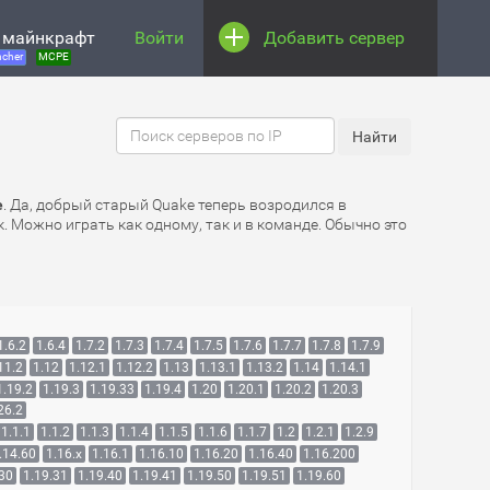
 майнкрафт
Войти
Добавить сервер
cher
MCPE
e
. Да, добрый старый Quake теперь возродился в
. Можно играть как одному, так и в команде. Обычно это
1.6.2
1.6.4
1.7.2
1.7.3
1.7.4
1.7.5
1.7.6
1.7.7
1.7.8
1.7.9
11.2
1.12
1.12.1
1.12.2
1.13
1.13.1
1.13.2
1.14
1.14.1
1.19.2
1.19.3
1.19.33
1.19.4
1.20
1.20.1
1.20.2
1.20.3
26.2
1.1.1
1.1.2
1.1.3
1.1.4
1.1.5
1.1.6
1.1.7
1.2
1.2.1
1.2.9
.14.60
1.16.x
1.16.1
1.16.10
1.16.20
1.16.40
1.16.200
.30
1.19.31
1.19.40
1.19.41
1.19.50
1.19.51
1.19.60