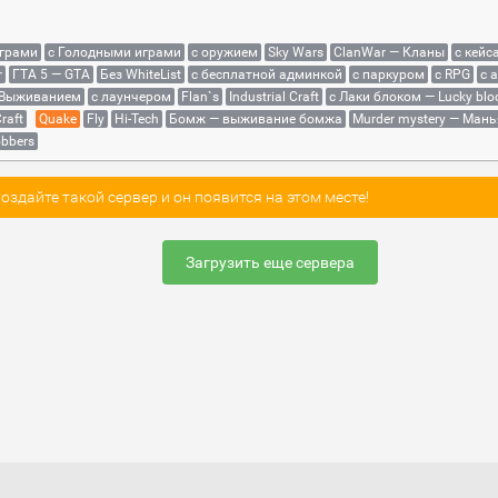
играми
с Голодными играми
с оружием
Sky Wars
ClanWar — Кланы
с кейс
r
ГТА 5 — GTA
Без WhiteList
с бесплатной админкой
с паркуром
с RPG
с 
 Выживанием
с лаунчером
Flan`s
Industrial Craft
с Лаки блоком — Lucky blo
raft
Quake
Fly
Hi-Tech
Бомж — выживание бомжа
Murder mystery — Мань
bbers
здайте такой сервер и он появится на этом месте!
Загрузить еще сервера