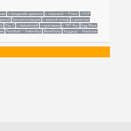
ами
с продажей админок
с тюрьмой — Prison
с PvP
ареной
Без регистрации
с ареной сплиф
с донатом
ck
Day Z
с Galacticraft
с прятками
с TNT Run
Egg Wars
як
Paintball — Пейнтбол
BlockParty
Хардкор — Hardcore