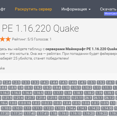
афт
Раскрутить сервер
Информация
Скачать
MoonLaun
PE 1.16.220 Quake
Рейтинг:
5
/
5
Голосов:
1
Здесь вы найдете таблицу с
серверами Майнкрафт PE 1.16.220 Quak
ие — это мотыга. Она же — рейлган. При попадании будет фейерверк
 наберёт 25 убийств, станет победителем!
ake
3
1.2.4
1.2.5
1.3.1
1.3.2
1.4.2
1.4.4
1.4.5
1.4.6
1.4.7
1.5.1
1.5.2
1.6.1
1.8.8
1.8.9
1.9
1.9.1
1.9.2
1.9.3
1.9.4
1.10
1.10.1
1.10.2
1.11
1.11.1
1.
1.16.2
1.16.3
1.16.4
1.16.5
1.17
1.17.1
1.18
1.18.1
1.18.2
1.19
1.19.1
4
1.21.5
1.21.6
1.21.7
1.21.8
1.21.9
1.21.10
1.21.11
26.1
26.1.1
26.1.2
.16.x
1.0.0
1.0.0.16
1.0.2
1.0.2.1
1.0.3
1.0.4
1.0.5
1.0.6
1.0.7
1.0.9
1.1
1.10.0
1.10.1
1.11
1.11.1
1.12.0
1.13.0
1.14.x
1.14.1
1.14.20
1.14.30
1
.17.30
1.17.34
1.17.40
1.17.41
1.18
1.19.0
1.19.10
1.19.20
1.19.22
1.19