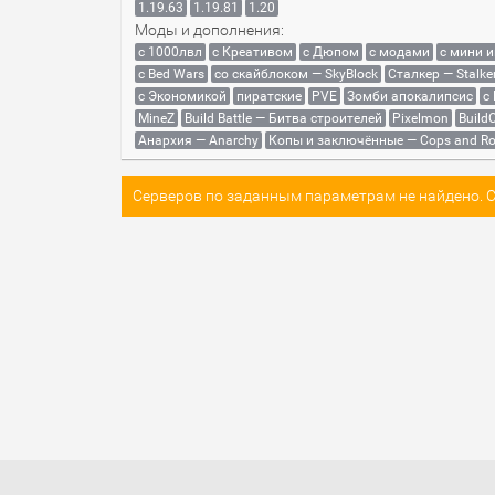
1.19.63
1.19.81
1.20
Моды и дополнения:
с 1000лвл
c Креативом
с Дюпом
с модами
с мини 
с Bed Wars
со скайблоком — SkyBlock
Сталкер — Stalke
с Экономикой
пиратские
PVE
Зомби апокалипсис
с
MineZ
Build Battle — Битва строителей
Pixelmon
BuildC
Анархия — Anarchy
Копы и заключённые — Cops and Ro
Серверов по заданным параметрам не найдено. Со