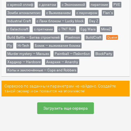
с ареной сплиф
с донатом
с Экономикой
пиратские
PVE
Зомби апокалипсис
с Выживанием
с лаунчером
Flan`s
Industrial Craft
с Лаки блоком — Lucky block
Day Z
с Galacticraft
с прятками
с TNT Run
Egg Wars
MineZ
Build Battle — Битва строителей
Pixelmon
BuildCraft
Quake
Fly
Hi-Tech
Бомж — выживание бомжа
Murder mystery — Маньяк
Paintball — Пейнтбол
BlockParty
Хардкор — Hardcore
Анархия — Anarchy
Копы и заключённые — Cops and Robbers
Серверов по заданным параметрам не найдено. Создайте
такой сервер и он появится на этом месте!
Загрузить еще сервера