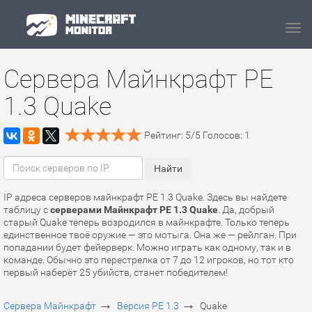
Navi
Сервера Майнкрафт PE
1.3 Quake
Рейтинг:
5
/
5
Голосов:
1
IP адреса серверов майнкрафт PE 1.3 Quake. Здесь вы найдете
таблицу с
серверами Майнкрафт PE 1.3 Quake
. Да, добрый
старый Quake теперь возродился в майнкрафте. Только теперь
единственное твоё оружие — это мотыга. Она же — рейлган. При
попадании будет фейерверк. Можно играть как одному, так и в
команде. Обычно это перестрелка от 7 до 12 игроков, но тот кто
первый наберёт 25 убийств, станет победителем!
→
→
Сервера Майнкрафт
Версия PE 1.3
Quake