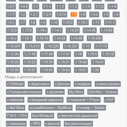
1.0.7
1.0.9
1.1
1.1.1
1.1.2
1.1.3
1.1.4
1.1.5
1.1.6
1.1.7
1.2
1.2.1
1.2.9
1.2.10
1.3
1.4
1.4.2
1.5
1.6
1.6.1
1.7
1.8
1.9
1.10
1.10.0
1.10.1
1.11
1.11.1
1.12.0
1.13.0
1.14.x
1.14.1
1.14.20
1.14.30
1.14.60
1.16.x
1.16.1
1.16.10
1.16.20
1.16.40
1.16.200
1.16.201
1.16.210
1.16.220
1.16.221
1.17
1.17.10
1.17.30
1.17.34
1.17.40
1.17.41
1.18
1.19.0
1.19.10
1.19.20
1.19.22
1.19.30
1.19.31
1.19.40
1.19.41
1.19.50
1.19.51
1.19.60
1.19.63
1.19.81
1.20
Моды и дополнения:
с 1000лвл
c Креативом
с Дюпом
с модами
с мини играми
с Голодными играми
с оружием
Sky Wars
ClanWar — Кланы
с кейсами
с продажей админок
с тюрьмой — Prison
с PvP
с Bed Wars
со скайблоком — SkyBlock
Сталкер — Stalker
ГТА 5 — GTA
Без WhiteList
с бесплатной админкой
с паркуром
с RPG
с ареной
Без регистрации