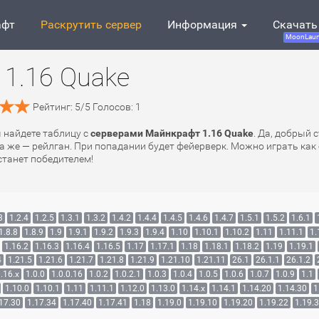
афт
Раскрутить сервер
Информация
Скачать
MoonLaun
1.16 Quake
Рейтинг:
5
/
5
Голосов:
1
ы найдете таблицу с
серверами Майнкрафт 1.16 Quake
. Да, добрый 
а же — рейлган. При попадании будет фейерверк. Можно играть как о
 станет победителем!
3
1.2.4
1.2.5
1.3.1
1.3.2
1.4.2
1.4.4
1.4.5
1.4.6
1.4.7
1.5.1
1.5.2
1.6.1
1.8.8
1.8.9
1.9
1.9.1
1.9.2
1.9.3
1.9.4
1.10
1.10.1
1.10.2
1.11
1.11.1
1.
1.16.2
1.16.3
1.16.4
1.16.5
1.17
1.17.1
1.18
1.18.1
1.18.2
1.19
1.19.1
4
1.21.5
1.21.6
1.21.7
1.21.8
1.21.9
1.21.10
1.21.11
26.1
26.1.1
26.1.2
.16.x
1.0.0
1.0.0.16
1.0.2
1.0.2.1
1.0.3
1.0.4
1.0.5
1.0.6
1.0.7
1.0.9
1.1
1.10.0
1.10.1
1.11
1.11.1
1.12.0
1.13.0
1.14.x
1.14.1
1.14.20
1.14.30
1
17.30
1.17.34
1.17.40
1.17.41
1.18
1.19.0
1.19.10
1.19.20
1.19.22
1.19.