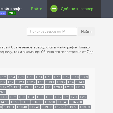
 майнкрафт
Войти
Добавить сервер
cher
MCPE
старый Quake теперь возродился в майнкрафте. Только
дному, так и в команде. Обычно это перестрелка от 7 до
1.6.2
1.6.4
1.7.2
1.7.3
1.7.4
1.7.5
1.7.6
1.7.7
1.7.8
1.7.9
11.2
1.12
1.12.1
1.12.2
1.13
1.13.1
1.13.2
1.14
1.14.1
1.19.2
1.19.3
1.19.33
1.19.4
1.20
1.20.1
1.20.2
1.20.3
26.2
1.1.1
1.1.2
1.1.3
1.1.4
1.1.5
1.1.6
1.1.7
1.2
1.2.1
1.2.9
.14.60
1.16.x
1.16.1
1.16.10
1.16.20
1.16.40
1.16.200
30
1.19.31
1.19.40
1.19.41
1.19.50
1.19.51
1.19.60
1.19.63