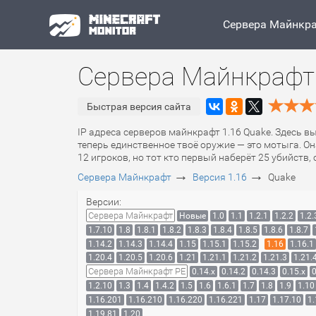
Сервера Майнкр
Сервера Майнкрафт 
Быстрая версия сайта
IP адреса серверов майнкрафт 1.16 Quake. Здесь в
теперь единственное твоё оружие — это мотыга. Он
12 игроков, но тот кто первый наберёт 25 убийств,
→
→
Сервера Майнкрафт
Версия 1.16
Quake
Версии:
Сервера Майнкрафт
Новые
1.0
1.1
1.2.1
1.2.2
1.2.
1.7.10
1.8
1.8.1
1.8.2
1.8.3
1.8.4
1.8.5
1.8.6
1.8.7
1.14.2
1.14.3
1.14.4
1.15
1.15.1
1.15.2
1.16
1.16.1
1.20.4
1.20.5
1.20.6
1.21
1.21.1
1.21.2
1.21.3
1.21.
Сервера Майнкрафт PE
0.14.x
0.14.2
0.14.3
0.15.x
0
1.2.10
1.3
1.4
1.4.2
1.5
1.6
1.6.1
1.7
1.8
1.9
1.10
1.16.201
1.16.210
1.16.220
1.16.221
1.17
1.17.10
1.
1.19.81
1.20