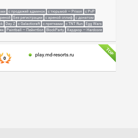
ами
с продажей админок
с тюрьмой — Prison
с PvP
ареной
Без регистрации
с ареной сплиф
с донатом
ck
Day Z
с Galacticraft
с прятками
с TNT Run
Egg Wars
як
Paintball — Пейнтбол
BlockParty
Хардкор — Hardcore
play.md-resorts.ru
0