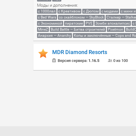
Моды и дополнения:
с 1000лвл
c Креативом
с Дюпом
с модами
с мини 
с Bed Wars
со скайблоком — SkyBlock
Сталкер — Stalke
с Экономикой
пиратские
PVE
Зомби апокалипсис
с
MineZ
Build Battle — Битва строителей
Pixelmon
BuildC
Анархия — Anarchy
Копы и заключённые — Cops and Ro
MDR Diamond Resorts
Версия сервера:
1.16.5
0 из 100