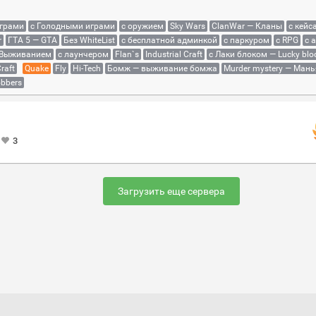
играми
с Голодными играми
с оружием
Sky Wars
ClanWar — Кланы
с кейс
r
ГТА 5 — GTA
Без WhiteList
с бесплатной админкой
с паркуром
с RPG
с 
 Выживанием
с лаунчером
Flan`s
Industrial Craft
с Лаки блоком — Lucky blo
raft
Quake
Fly
Hi-Tech
Бомж — выживание бомжа
Murder mystery — Мань
bbers
3
Загрузить еще сервера