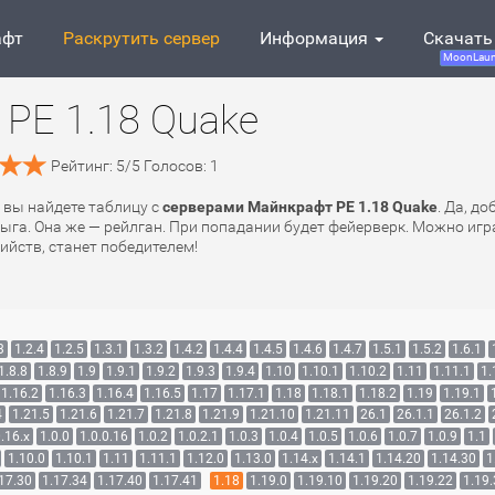
афт
Раскрутить сервер
Информация
Скачать
MoonLaun
PE 1.18 Quake
Рейтинг:
5
/
5
Голосов:
1
ь вы найдете таблицу с
серверами Майнкрафт PE 1.18 Quake
. Да, д
ыга. Она же — рейлган. При попадании будет фейерверк. Можно игра
бийств, станет победителем!
3
1.2.4
1.2.5
1.3.1
1.3.2
1.4.2
1.4.4
1.4.5
1.4.6
1.4.7
1.5.1
1.5.2
1.6.1
1.8.8
1.8.9
1.9
1.9.1
1.9.2
1.9.3
1.9.4
1.10
1.10.1
1.10.2
1.11
1.11.1
1.
1.16.2
1.16.3
1.16.4
1.16.5
1.17
1.17.1
1.18
1.18.1
1.18.2
1.19
1.19.1
4
1.21.5
1.21.6
1.21.7
1.21.8
1.21.9
1.21.10
1.21.11
26.1
26.1.1
26.1.2
.16.x
1.0.0
1.0.0.16
1.0.2
1.0.2.1
1.0.3
1.0.4
1.0.5
1.0.6
1.0.7
1.0.9
1.1
1.10.0
1.10.1
1.11
1.11.1
1.12.0
1.13.0
1.14.x
1.14.1
1.14.20
1.14.30
1
17.30
1.17.34
1.17.40
1.17.41
1.18
1.19.0
1.19.10
1.19.20
1.19.22
1.19