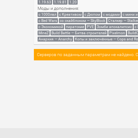
1.19.63
1.19.81
1.20
Моды и дополнения:
с 1000лвл
c Креативом
с Дюпом
с модами
с мини 
с Bed Wars
со скайблоком — SkyBlock
Сталкер — Stalke
с Экономикой
пиратские
PVE
Зомби апокалипсис
с
MineZ
Build Battle — Битва строителей
Pixelmon
BuildC
Анархия — Anarchy
Копы и заключённые — Cops and Ro
Серверов по заданным параметрам не найдено. Со