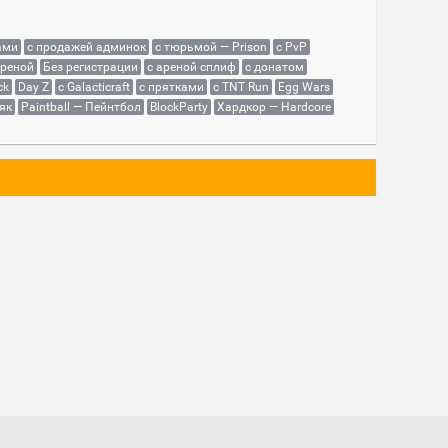
ами
с продажей админок
с тюрьмой — Prison
с PvP
ареной
Без регистрации
с ареной сплиф
с донатом
ck
Day Z
с Galacticraft
с прятками
с TNT Run
Egg Wars
як
Paintball — Пейнтбол
BlockParty
Хардкор — Hardcore