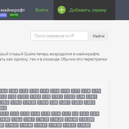
 майнкрафт
Войти
Добавить сервер
cher
MCPE
обрый старый Quake теперь возродился в майнкрафте.
ть как одному, так и в команде. Обычно это перестрелка
1.6.2
1.6.4
1.7.2
1.7.3
1.7.4
1.7.5
1.7.6
1.7.7
1.7.8
1.7.9
11.2
1.12
1.12.1
1.12.2
1.13
1.13.1
1.13.2
1.14
1.14.1
1.19.2
1.19.3
1.19.33
1.19.4
1.20
1.20.1
1.20.2
1.20.3
26.2
1.1.1
1.1.2
1.1.3
1.1.4
1.1.5
1.1.6
1.1.7
1.2
1.2.1
1.2.9
.14.60
1.16.x
1.16.1
1.16.10
1.16.20
1.16.40
1.16.200
.30
1.19.31
1.19.40
1.19.41
1.19.50
1.19.51
1.19.60