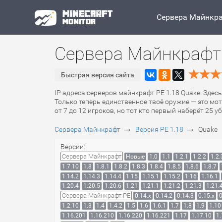
Сервера Майнкр
Сервера Майнкрафт 
Быстрая версия сайта
IP адреса серверов майнкрафт PE 1.18 Quake. Здес
Только теперь единственное твоё оружие — это мот
от 7 до 12 игроков, но тот кто первый наберёт 25 у
→
→
Сервера Майнкрафт
Версия PE 1.18
Quake
Версии:
Сервера Майнкрафт
Новые
1.0
1.1
1.2.1
1.2.2
1.2.
1.7.10
1.8
1.8.1
1.8.2
1.8.3
1.8.4
1.8.5
1.8.6
1.8.7
1.14.2
1.14.3
1.14.4
1.15
1.15.1
1.15.2
1.16
1.16.1
1.20.4
1.20.5
1.20.6
1.21
1.21.1
1.21.2
1.21.3
1.21.
Сервера Майнкрафт PE
0.14.x
0.14.2
0.14.3
0.15.x
0
1.2.10
1.3
1.4
1.4.2
1.5
1.6
1.6.1
1.7
1.8
1.9
1.10
1.16.201
1.16.210
1.16.220
1.16.221
1.17
1.17.10
1.