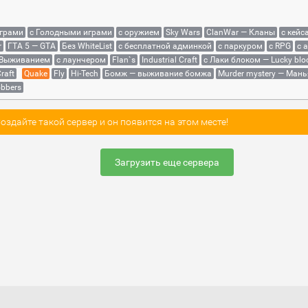
играми
с Голодными играми
с оружием
Sky Wars
ClanWar — Кланы
с кейс
r
ГТА 5 — GTA
Без WhiteList
с бесплатной админкой
с паркуром
с RPG
с 
 Выживанием
с лаунчером
Flan`s
Industrial Craft
с Лаки блоком — Lucky blo
raft
Quake
Fly
Hi-Tech
Бомж — выживание бомжа
Murder mystery — Мань
bbers
здайте такой сервер и он появится на этом месте!
Загрузить еще сервера