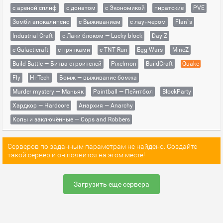
с ареной сплиф
с донатом
с Экономикой
пиратские
PVE
Зомби апокалипсис
с Выживанием
с лаунчером
Flan`s
Industrial Craft
с Лаки блоком — Lucky block
Day Z
с Galacticraft
с прятками
с TNT Run
Egg Wars
MineZ
Build Battle — Битва строителей
Pixelmon
BuildCraft
Quake
Fly
Hi-Tech
Бомж — выживание бомжа
Murder mystery — Маньяк
Paintball — Пейнтбол
BlockParty
Хардкор — Hardcore
Анархия — Anarchy
Копы и заключённые — Cops and Robbers
Серверов по заданным параметрам не найдено. Создайте
такой сервер и он появится на этом месте!
Загрузить еще сервера