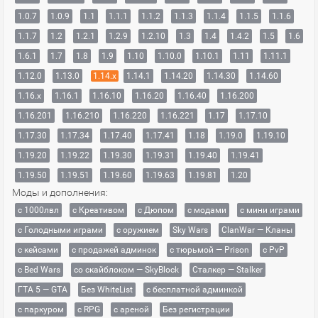
1.0.7
1.0.9
1.1
1.1.1
1.1.2
1.1.3
1.1.4
1.1.5
1.1.6
1.1.7
1.2
1.2.1
1.2.9
1.2.10
1.3
1.4
1.4.2
1.5
1.6
1.6.1
1.7
1.8
1.9
1.10
1.10.0
1.10.1
1.11
1.11.1
1.12.0
1.13.0
1.14.x
1.14.1
1.14.20
1.14.30
1.14.60
1.16.x
1.16.1
1.16.10
1.16.20
1.16.40
1.16.200
1.16.201
1.16.210
1.16.220
1.16.221
1.17
1.17.10
1.17.30
1.17.34
1.17.40
1.17.41
1.18
1.19.0
1.19.10
1.19.20
1.19.22
1.19.30
1.19.31
1.19.40
1.19.41
1.19.50
1.19.51
1.19.60
1.19.63
1.19.81
1.20
Моды и дополнения:
с 1000лвл
c Креативом
с Дюпом
с модами
с мини играми
с Голодными играми
с оружием
Sky Wars
ClanWar — Кланы
с кейсами
с продажей админок
с тюрьмой — Prison
с PvP
с Bed Wars
со скайблоком — SkyBlock
Сталкер — Stalker
ГТА 5 — GTA
Без WhiteList
с бесплатной админкой
с паркуром
с RPG
с ареной
Без регистрации