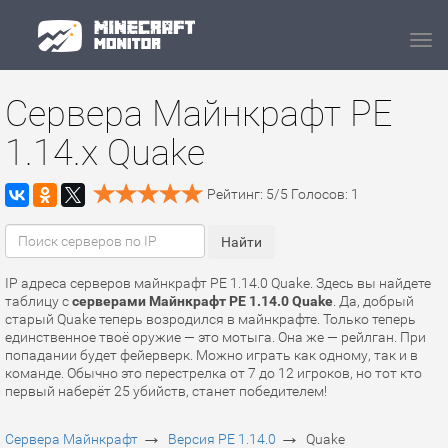
Navi
Сервера Майнкрафт PE
1.14.x Quake
Рейтинг:
5
/
5
Голосов:
1
IP адреса серверов майнкрафт PE 1.14.0 Quake. Здесь вы найдете
таблицу с
серверами Майнкрафт PE 1.14.0 Quake
. Да, добрый
старый Quake теперь возродился в майнкрафте. Только теперь
единственное твоё оружие — это мотыга. Она же — рейлган. При
попадании будет фейерверк. Можно играть как одному, так и в
команде. Обычно это перестрелка от 7 до 12 игроков, но тот кто
первый наберёт 25 убийств, станет победителем!
→
→
Сервера Майнкрафт
Версия PE 1.14.0
Quake