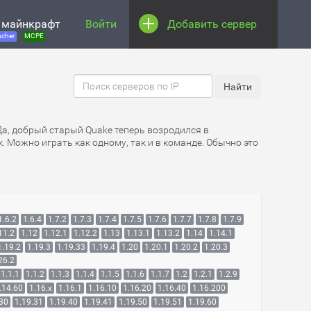
 майнкрафт
Войти
Добавить сервер
cher
MCPE
 Да, добрый старый Quake теперь возродился в
. Можно играть как одному, так и в команде. Обычно это
1.6.2
1.6.4
1.7.2
1.7.3
1.7.4
1.7.5
1.7.6
1.7.7
1.7.8
1.7.9
11.2
1.12
1.12.1
1.12.2
1.13
1.13.1
1.13.2
1.14
1.14.1
1.19.2
1.19.3
1.19.33
1.19.4
1.20
1.20.1
1.20.2
1.20.3
26.2
1.1.1
1.1.2
1.1.3
1.1.4
1.1.5
1.1.6
1.1.7
1.2
1.2.1
1.2.9
.14.60
1.16.x
1.16.1
1.16.10
1.16.20
1.16.40
1.16.200
.30
1.19.31
1.19.40
1.19.41
1.19.50
1.19.51
1.19.60