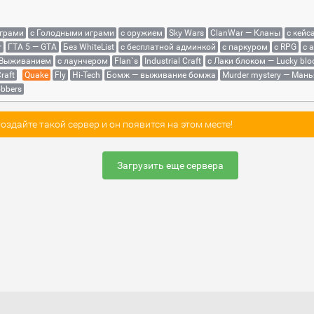
играми
с Голодными играми
с оружием
Sky Wars
ClanWar — Кланы
с кейс
r
ГТА 5 — GTA
Без WhiteList
с бесплатной админкой
с паркуром
с RPG
с 
 Выживанием
с лаунчером
Flan`s
Industrial Craft
с Лаки блоком — Lucky blo
raft
Quake
Fly
Hi-Tech
Бомж — выживание бомжа
Murder mystery — Мань
bbers
здайте такой сервер и он появится на этом месте!
Загрузить еще сервера