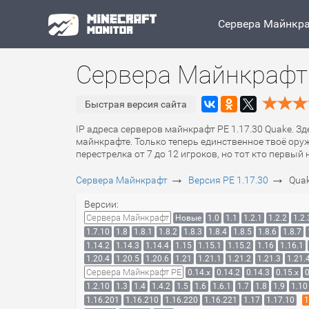
Сервера Майнкр
Сервера Майнкрафт 
Быстрая версия сайта
IP адреса серверов майнкрафт PE 1.17.30 Quake. З
майнкрафте. Только теперь единственное твоё оруж
перестрелка от 7 до 12 игроков, но тот кто первый
→
→
Сервера Майнкрафт
Версия PE 1.17.30
Qua
Версии:
Сервера Майнкрафт
Новые
1.0
1.1
1.2.1
1.2.2
1.2.
1.7.10
1.8
1.8.1
1.8.2
1.8.3
1.8.4
1.8.5
1.8.6
1.8.7
1.14.2
1.14.3
1.14.4
1.15
1.15.1
1.15.2
1.16
1.16.1
1.20.4
1.20.5
1.20.6
1.21
1.21.1
1.21.2
1.21.3
1.21.
Сервера Майнкрафт PE
0.14.x
0.14.2
0.14.3
0.15.x
0
1.2.10
1.3
1.4
1.4.2
1.5
1.6
1.6.1
1.7
1.8
1.9
1.10
1.16.201
1.16.210
1.16.220
1.16.221
1.17
1.17.10
1