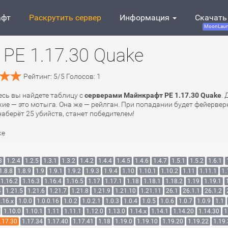
афт
Раскрутить сервер
Информация
Скачать
MoonLaun
PE 1.17.30 Quake
Рейтинг:
5
/
5
Голосов:
1
десь вы найдете таблицу с
серверами Майнкрафт PE 1.17.30 Quake
.
ие — это мотыга. Она же — рейлган. При попадании будет фейерверк
 наберёт 25 убийств, станет победителем!
ke
3
1.2.4
1.2.5
1.3.1
1.3.2
1.4.2
1.4.4
1.4.5
1.4.6
1.4.7
1.5.1
1.5.2
1.6.1
1.8.8
1.8.9
1.9
1.9.1
1.9.2
1.9.3
1.9.4
1.10
1.10.1
1.10.2
1.11
1.11.1
1.
1.16.2
1.16.3
1.16.4
1.16.5
1.17
1.17.1
1.18
1.18.1
1.18.2
1.19
1.19.1
4
1.21.5
1.21.6
1.21.7
1.21.8
1.21.9
1.21.10
1.21.11
26.1
26.1.1
26.1.2
.16.x
1.0.0
1.0.0.16
1.0.2
1.0.2.1
1.0.3
1.0.4
1.0.5
1.0.6
1.0.7
1.0.9
1.1
1.10.0
1.10.1
1.11
1.11.1
1.12.0
1.13.0
1.14.x
1.14.1
1.14.20
1.14.30
1
.17.30
1.17.34
1.17.40
1.17.41
1.18
1.19.0
1.19.10
1.19.20
1.19.22
1.19