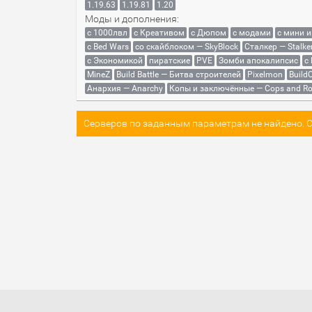
1.19.63
1.19.81
1.20
Моды и дополнения:
с 1000лвл
c Креативом
с Дюпом
с модами
с мини 
с Bed Wars
со скайблоком — SkyBlock
Сталкер — Stalke
с Экономикой
пиратские
PVE
Зомби апокалипсис
с
MineZ
Build Battle — Битва строителей
Pixelmon
BuildC
Анархия — Anarchy
Копы и заключённые — Cops and Ro
Серверов по заданным параметрам не найдено. Со