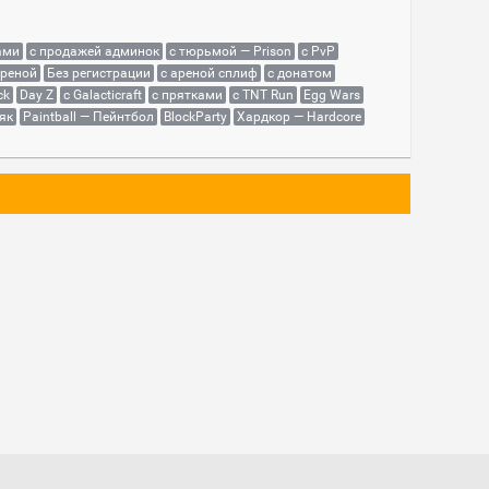
ами
с продажей админок
с тюрьмой — Prison
с PvP
ареной
Без регистрации
с ареной сплиф
с донатом
ck
Day Z
с Galacticraft
с прятками
с TNT Run
Egg Wars
як
Paintball — Пейнтбол
BlockParty
Хардкор — Hardcore