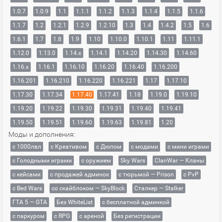
1.0.7
1.0.9
1.1
1.1.1
1.1.2
1.1.3
1.1.4
1.1.5
1.1.6
1.1.7
1.2
1.2.1
1.2.9
1.2.10
1.3
1.4
1.4.2
1.5
1.6
1.6.1
1.7
1.8
1.9
1.10
1.10.0
1.10.1
1.11
1.11.1
1.12.0
1.13.0
1.14.x
1.14.1
1.14.20
1.14.30
1.14.60
1.16.x
1.16.1
1.16.10
1.16.20
1.16.40
1.16.200
1.16.201
1.16.210
1.16.220
1.16.221
1.17
1.17.10
1.17.30
1.17.34
1.17.40
1.17.41
1.18
1.19.0
1.19.10
1.19.20
1.19.22
1.19.30
1.19.31
1.19.40
1.19.41
1.19.50
1.19.51
1.19.60
1.19.63
1.19.81
1.20
Моды и дополнения:
с 1000лвл
c Креативом
с Дюпом
с модами
с мини играми
с Голодными играми
с оружием
Sky Wars
ClanWar — Кланы
с кейсами
с продажей админок
с тюрьмой — Prison
с PvP
с Bed Wars
со скайблоком — SkyBlock
Сталкер — Stalker
ГТА 5 — GTA
Без WhiteList
с бесплатной админкой
с паркуром
с RPG
с ареной
Без регистрации