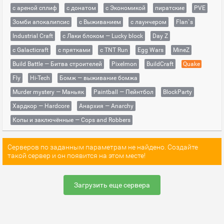
с ареной сплиф
с донатом
с Экономикой
пиратские
PVE
Зомби апокалипсис
с Выживанием
с лаунчером
Flan`s
Industrial Craft
с Лаки блоком — Lucky block
Day Z
с Galacticraft
с прятками
с TNT Run
Egg Wars
MineZ
Build Battle — Битва строителей
Pixelmon
BuildCraft
Quake
Fly
Hi-Tech
Бомж — выживание бомжа
Murder mystery — Маньяк
Paintball — Пейнтбол
BlockParty
Хардкор — Hardcore
Анархия — Anarchy
Копы и заключённые — Cops and Robbers
Серверов по заданным параметрам не найдено. Создайте
такой сервер и он появится на этом месте!
Загрузить еще сервера