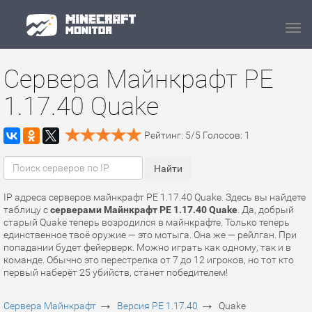
Navi
Сервера Майнкрафт PE
1.17.40 Quake
Рейтинг:
5
/
5
Голосов:
1
IP адреса серверов майнкрафт PE 1.17.40 Quake. Здесь вы найдете
таблицу с
серверами Майнкрафт PE 1.17.40 Quake
. Да, добрый
старый Quake теперь возродился в майнкрафте. Только теперь
единственное твоё оружие — это мотыга. Она же — рейлган. При
попадании будет фейерверк. Можно играть как одному, так и в
команде. Обычно это перестрелка от 7 до 12 игроков, но тот кто
первый наберёт 25 убийств, станет победителем!
→
→
Сервера Майнкрафт
Версия PE 1.17.40
Quake