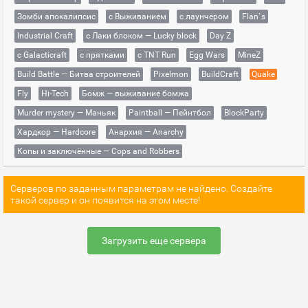
Зомби апокалипсис
с Выживанием
с лаунчером
Flan`s
Industrial Craft
с Лаки блоком — Lucky block
Day Z
с Galacticraft
с прятками
с TNT Run
Egg Wars
MineZ
Build Battle — Битва строителей
Pixelmon
BuildCraft
Quake
Fly
Hi-Tech
Бомж — выживание бомжа
Murder mystery — Маньяк
Paintball — Пейнтбол
BlockParty
Хардкор — Hardcore
Анархия — Anarchy
Копы и заключённые — Cops and Robbers
Серверов по заданным параметрам не найдено. Создайте
такой сервер и он появится на этом месте!
Загрузить еще сервера