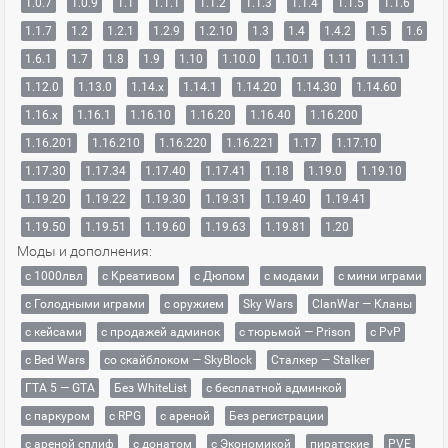
1.0.7
1.0.9
1.1
1.1.1
1.1.2
1.1.3
1.1.4
1.1.5
1.1.6
1.1.7
1.2
1.2.1
1.2.9
1.2.10
1.3
1.4
1.4.2
1.5
1.6
1.6.1
1.7
1.8
1.9
1.10
1.10.0
1.10.1
1.11
1.11.1
1.12.0
1.13.0
1.14.x
1.14.1
1.14.20
1.14.30
1.14.60
1.16.x
1.16.1
1.16.10
1.16.20
1.16.40
1.16.200
1.16.201
1.16.210
1.16.220
1.16.221
1.17
1.17.10
1.17.30
1.17.34
1.17.40
1.17.41
1.18
1.19.0
1.19.10
1.19.20
1.19.22
1.19.30
1.19.31
1.19.40
1.19.41
1.19.50
1.19.51
1.19.60
1.19.63
1.19.81
1.20
Моды и дополнения:
с 1000лвл
c Креативом
с Дюпом
с модами
с мини играми
с Голодными играми
с оружием
Sky Wars
ClanWar — Кланы
с кейсами
с продажей админок
с тюрьмой — Prison
с PvP
с Bed Wars
со скайблоком — SkyBlock
Сталкер — Stalker
ГТА 5 — GTA
Без WhiteList
с бесплатной админкой
с паркуром
с RPG
с ареной
Без регистрации
с ареной сплиф
с донатом
с Экономикой
пиратские
PVE