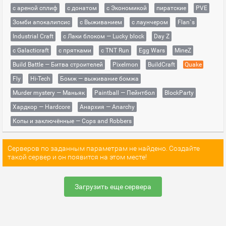
с ареной сплиф
с донатом
с Экономикой
пиратские
PVE
Зомби апокалипсис
с Выживанием
с лаунчером
Flan`s
Industrial Craft
с Лаки блоком — Lucky block
Day Z
с Galacticraft
с прятками
с TNT Run
Egg Wars
MineZ
Build Battle — Битва строителей
Pixelmon
BuildCraft
Quake
Fly
Hi-Tech
Бомж — выживание бомжа
Murder mystery — Маньяк
Paintball — Пейнтбол
BlockParty
Хардкор — Hardcore
Анархия — Anarchy
Копы и заключённые — Cops and Robbers
Серверов по заданным параметрам не найдено. Создайте
такой сервер и он появится на этом месте!
Загрузить еще сервера