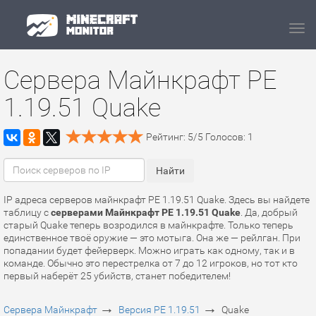
Navi
Сервера Майнкрафт PE
1.19.51 Quake
Рейтинг:
5
/
5
Голосов:
1
IP адреса серверов майнкрафт PE 1.19.51 Quake. Здесь вы найдете
таблицу с
серверами Майнкрафт PE 1.19.51 Quake
. Да, добрый
старый Quake теперь возродился в майнкрафте. Только теперь
единственное твоё оружие — это мотыга. Она же — рейлган. При
попадании будет фейерверк. Можно играть как одному, так и в
команде. Обычно это перестрелка от 7 до 12 игроков, но тот кто
первый наберёт 25 убийств, станет победителем!
→
→
Сервера Майнкрафт
Версия PE 1.19.51
Quake