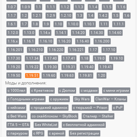
1.0.7
1.0.9
1.1
1.1.1
1.1.2
1.1.3
1.1.4
1.1.5
1.1.6
1.1.7
1.2
1.2.1
1.2.9
1.2.10
1.3
1.4
1.4.2
1.5
1.6
1.6.1
1.7
1.8
1.9
1.10
1.10.0
1.10.1
1.11
1.11.1
1.12.0
1.13.0
1.14.x
1.14.1
1.14.20
1.14.30
1.14.60
1.16.x
1.16.1
1.16.10
1.16.20
1.16.40
1.16.200
1.16.201
1.16.210
1.16.220
1.16.221
1.17
1.17.10
1.17.30
1.17.34
1.17.40
1.17.41
1.18
1.19.0
1.19.10
1.19.20
1.19.22
1.19.30
1.19.31
1.19.40
1.19.41
1.19.50
1.19.51
1.19.60
1.19.63
1.19.81
1.20
Моды и дополнения:
с 1000лвл
c Креативом
с Дюпом
с модами
с мини играми
с Голодными играми
с оружием
Sky Wars
ClanWar — Кланы
с кейсами
с продажей админок
с тюрьмой — Prison
с PvP
с Bed Wars
со скайблоком — SkyBlock
Сталкер — Stalker
ГТА 5 — GTA
Без WhiteList
с бесплатной админкой
с паркуром
с RPG
с ареной
Без регистрации