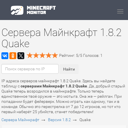
Navi
Сервера Майнкрафт 1.8.2
Quake
Рейтинг:
5
/
5
Голосов:
1
IP адреса серверов майнкрафт 1.8.2 Quake. Здесь вы найдете
таблицу с
серверами Майнкрафт 1.8.2 Quake
. Да, добрый старый
Quake теперь возродился в майнкрафте. Только теперь
единственное твоё оружие — это мотыга. Она же — рейлган. При
попадании будет фейерверк. Можно играть как одному, так и в
команде. Обычно это перестрелка от 7 до 12 игроков, но тот кто
первый наберёт 25 убийств, станет победителем!
→
→
Сервера Майнкрафт
Версия 1.8.2
Quake