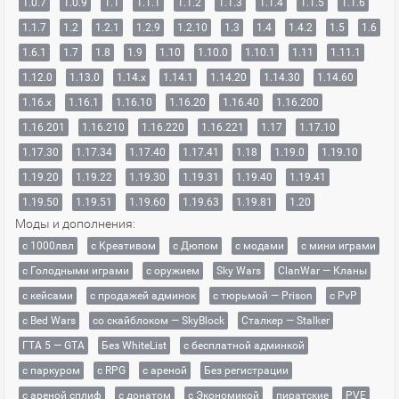
1.0.7
1.0.9
1.1
1.1.1
1.1.2
1.1.3
1.1.4
1.1.5
1.1.6
1.1.7
1.2
1.2.1
1.2.9
1.2.10
1.3
1.4
1.4.2
1.5
1.6
1.6.1
1.7
1.8
1.9
1.10
1.10.0
1.10.1
1.11
1.11.1
1.12.0
1.13.0
1.14.x
1.14.1
1.14.20
1.14.30
1.14.60
1.16.x
1.16.1
1.16.10
1.16.20
1.16.40
1.16.200
1.16.201
1.16.210
1.16.220
1.16.221
1.17
1.17.10
1.17.30
1.17.34
1.17.40
1.17.41
1.18
1.19.0
1.19.10
1.19.20
1.19.22
1.19.30
1.19.31
1.19.40
1.19.41
1.19.50
1.19.51
1.19.60
1.19.63
1.19.81
1.20
Моды и дополнения:
с 1000лвл
c Креативом
с Дюпом
с модами
с мини играми
с Голодными играми
с оружием
Sky Wars
ClanWar — Кланы
с кейсами
с продажей админок
с тюрьмой — Prison
с PvP
с Bed Wars
со скайблоком — SkyBlock
Сталкер — Stalker
ГТА 5 — GTA
Без WhiteList
с бесплатной админкой
с паркуром
с RPG
с ареной
Без регистрации
с ареной сплиф
с донатом
с Экономикой
пиратские
PVE