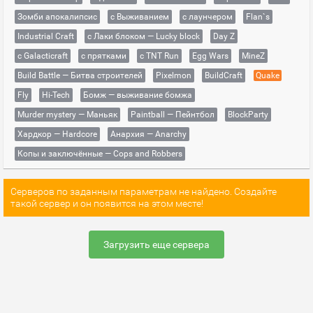
Зомби апокалипсис
с Выживанием
с лаунчером
Flan`s
Industrial Craft
с Лаки блоком — Lucky block
Day Z
с Galacticraft
с прятками
с TNT Run
Egg Wars
MineZ
Build Battle — Битва строителей
Pixelmon
BuildCraft
Quake
Fly
Hi-Tech
Бомж — выживание бомжа
Murder mystery — Маньяк
Paintball — Пейнтбол
BlockParty
Хардкор — Hardcore
Анархия — Anarchy
Копы и заключённые — Cops and Robbers
Серверов по заданным параметрам не найдено. Создайте
такой сервер и он появится на этом месте!
Загрузить еще сервера