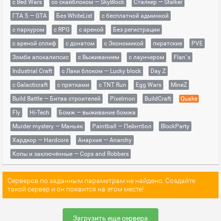
с Bed Wars
со скайблоком — SkyBlock
Сталкер — Stalker
ГТА 5 — GTA
Без WhiteList
с бесплатной админкой
с паркуром
с RPG
с ареной
Без регистрации
с ареной сплиф
с донатом
с Экономикой
пиратские
PVE
Зомби апокалипсис
с Выживанием
с лаунчером
Flan`s
Industrial Craft
с Лаки блоком — Lucky block
Day Z
с Galacticraft
с прятками
с TNT Run
Egg Wars
MineZ
Build Battle — Битва строителей
Pixelmon
BuildCraft
Quake
Fly
Hi-Tech
Бомж — выживание бомжа
Murder mystery — Маньяк
Paintball — Пейнтбол
BlockParty
Хардкор — Hardcore
Анархия — Anarchy
Копы и заключённые — Cops and Robbers
Серверов по заданным параметрам не найдено. Создайте
такой сервер и он появится на этом месте!
Загрузить еще сервера