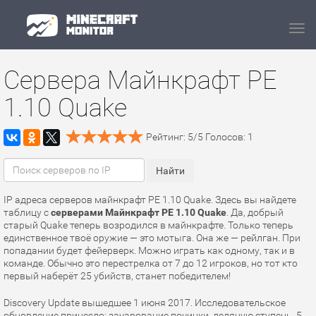
Navi
Сервера Майнкрафт PE
1.10 Quake
Рейтинг:
5
/
5
Голосов:
1
IP адреса серверов майнкрафт PE 1.10 Quake. Здесь вы найдете
таблицу с
серверами Майнкрафт PE 1.10 Quake
. Да, добрый
старый Quake теперь возродился в майнкрафте. Только теперь
единственное твоё оружие — это мотыга. Она же — рейлган. При
попадании будет фейерверк. Можно играть как одному, так и в
команде. Обычно это перестрелка от 7 до 12 игроков, но тот кто
первый наберёт 25 убийств, станет победителем!
Discovery Update вышедшее 1 июня 2017. Исследовательское
обновление принесло: зачарование починки, ледяную ступень, 5