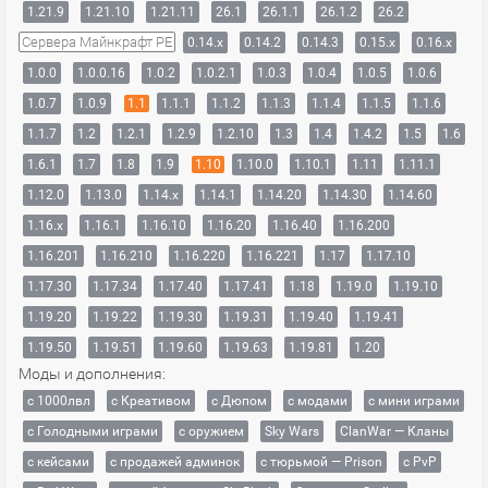
1.21.9
1.21.10
1.21.11
26.1
26.1.1
26.1.2
26.2
Сервера Майнкрафт PE
0.14.x
0.14.2
0.14.3
0.15.x
0.16.x
1.0.0
1.0.0.16
1.0.2
1.0.2.1
1.0.3
1.0.4
1.0.5
1.0.6
1.0.7
1.0.9
1.1
1.1.1
1.1.2
1.1.3
1.1.4
1.1.5
1.1.6
1.1.7
1.2
1.2.1
1.2.9
1.2.10
1.3
1.4
1.4.2
1.5
1.6
1.6.1
1.7
1.8
1.9
1.10
1.10.0
1.10.1
1.11
1.11.1
1.12.0
1.13.0
1.14.x
1.14.1
1.14.20
1.14.30
1.14.60
1.16.x
1.16.1
1.16.10
1.16.20
1.16.40
1.16.200
1.16.201
1.16.210
1.16.220
1.16.221
1.17
1.17.10
1.17.30
1.17.34
1.17.40
1.17.41
1.18
1.19.0
1.19.10
1.19.20
1.19.22
1.19.30
1.19.31
1.19.40
1.19.41
1.19.50
1.19.51
1.19.60
1.19.63
1.19.81
1.20
Моды и дополнения:
с 1000лвл
c Креативом
с Дюпом
с модами
с мини играми
с Голодными играми
с оружием
Sky Wars
ClanWar — Кланы
с кейсами
с продажей админок
с тюрьмой — Prison
с PvP