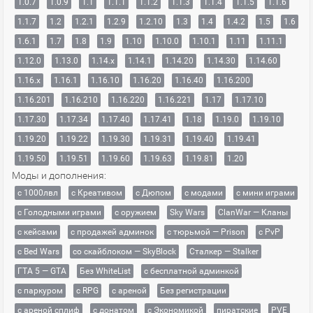
1.0.7
1.0.9
1.1
1.1.1
1.1.2
1.1.3
1.1.4
1.1.5
1.1.6
1.1.7
1.2
1.2.1
1.2.9
1.2.10
1.3
1.4
1.4.2
1.5
1.6
1.6.1
1.7
1.8
1.9
1.10
1.10.0
1.10.1
1.11
1.11.1
1.12.0
1.13.0
1.14.x
1.14.1
1.14.20
1.14.30
1.14.60
1.16.x
1.16.1
1.16.10
1.16.20
1.16.40
1.16.200
1.16.201
1.16.210
1.16.220
1.16.221
1.17
1.17.10
1.17.30
1.17.34
1.17.40
1.17.41
1.18
1.19.0
1.19.10
1.19.20
1.19.22
1.19.30
1.19.31
1.19.40
1.19.41
1.19.50
1.19.51
1.19.60
1.19.63
1.19.81
1.20
Моды и дополнения:
с 1000лвл
c Креативом
с Дюпом
с модами
с мини играми
с Голодными играми
с оружием
Sky Wars
ClanWar — Кланы
с кейсами
с продажей админок
с тюрьмой — Prison
с PvP
с Bed Wars
со скайблоком — SkyBlock
Сталкер — Stalker
ГТА 5 — GTA
Без WhiteList
с бесплатной админкой
с паркуром
с RPG
с ареной
Без регистрации
с ареной сплиф
с донатом
с Экономикой
пиратские
PVE