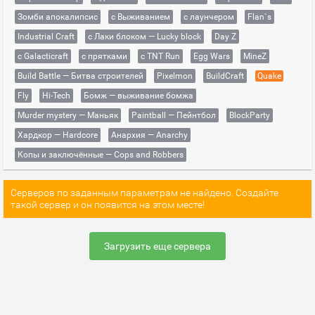
Зомби апокалипсис
с Выживанием
с лаунчером
Flan`s
Industrial Craft
с Лаки блоком — Lucky block
Day Z
с Galacticraft
с прятками
с TNT Run
Egg Wars
MineZ
Build Battle — Битва строителей
Pixelmon
BuildCraft
Quake
Fly
Hi-Tech
Бомж — выживание бомжа
Murder mystery — Маньяк
Paintball — Пейнтбол
BlockParty
Хардкор — Hardcore
Анархия — Anarchy
Копы и заключённые — Cops and Robbers
Серверов по заданным параметрам не найдено. Создайте
такой сервер и он появится на этом месте!
Загрузить еще сервера