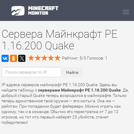
Navi
Сервера Майнкрафт PE
1.16.200 Quake
Рейтинг:
5
/
5
Голосов:
1
IP адреса серверов майнкрафт PE 1.16.200 Quake. Здесь вы
найдете таблицу с
серверами Майнкрафт PE 1.16.200 Quake
. Да,
добрый старый Quake теперь возродился в майнкрафте. Только
теперь единственное твоё оружие — это мотыга. Она же —
рейлган. При попадании будет фейерверк. Можно играть как
одному, так и в команде. Обычно это перестрелка от 7 до 12
игроков, но тот кто первый наберёт 25 убийств, станет
победителем!