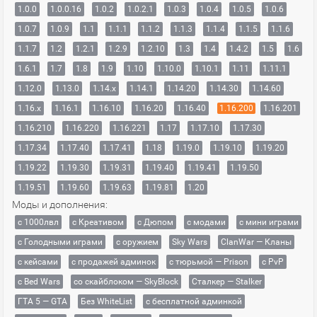
1.0.0
1.0.0.16
1.0.2
1.0.2.1
1.0.3
1.0.4
1.0.5
1.0.6
1.0.7
1.0.9
1.1
1.1.1
1.1.2
1.1.3
1.1.4
1.1.5
1.1.6
1.1.7
1.2
1.2.1
1.2.9
1.2.10
1.3
1.4
1.4.2
1.5
1.6
1.6.1
1.7
1.8
1.9
1.10
1.10.0
1.10.1
1.11
1.11.1
1.12.0
1.13.0
1.14.x
1.14.1
1.14.20
1.14.30
1.14.60
1.16.x
1.16.1
1.16.10
1.16.20
1.16.40
1.16.200
1.16.201
1.16.210
1.16.220
1.16.221
1.17
1.17.10
1.17.30
1.17.34
1.17.40
1.17.41
1.18
1.19.0
1.19.10
1.19.20
1.19.22
1.19.30
1.19.31
1.19.40
1.19.41
1.19.50
1.19.51
1.19.60
1.19.63
1.19.81
1.20
Моды и дополнения:
с 1000лвл
c Креативом
с Дюпом
с модами
с мини играми
с Голодными играми
с оружием
Sky Wars
ClanWar — Кланы
с кейсами
с продажей админок
с тюрьмой — Prison
с PvP
с Bed Wars
со скайблоком — SkyBlock
Сталкер — Stalker
ГТА 5 — GTA
Без WhiteList
с бесплатной админкой