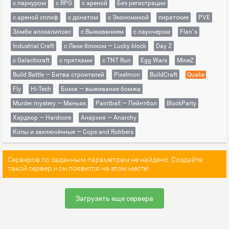
с паркуром
с RPG
с ареной
Без регистрации
с ареной сплиф
с донатом
с Экономикой
пиратские
PVE
Зомби апокалипсис
с Выживанием
с лаунчером
Flan`s
Industrial Craft
с Лаки блоком — Lucky block
Day Z
с Galacticraft
с прятками
с TNT Run
Egg Wars
MineZ
Build Battle — Битва строителей
Pixelmon
BuildCraft
Quake
Fly
Hi-Tech
Бомж — выживание бомжа
Murder mystery — Маньяк
Paintball — Пейнтбол
BlockParty
Хардкор — Hardcore
Анархия — Anarchy
Копы и заключённые — Cops and Robbers
Серверов по заданным параметрам не найдено. Создайте
такой сервер и он появится на этом месте!
Загрузить еще сервера