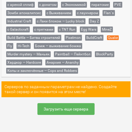
с ареной сплиф
с донатом
с Экономикой
пиратские
PVE
Зомби апокалипсис
с Выживанием
с лаунчером
Flan`s
Industrial Craft
с Лаки блоком — Lucky block
Day Z
с Galacticraft
с прятками
с TNT Run
Egg Wars
MineZ
Build Battle — Битва строителей
Pixelmon
BuildCraft
Quake
Fly
Hi-Tech
Бомж — выживание бомжа
Murder mystery — Маньяк
Paintball — Пейнтбол
BlockParty
Хардкор — Hardcore
Анархия — Anarchy
Копы и заключённые — Cops and Robbers
Серверов по заданным параметрам не найдено. Создайте
такой сервер и он появится на этом месте!
Загрузить еще сервера