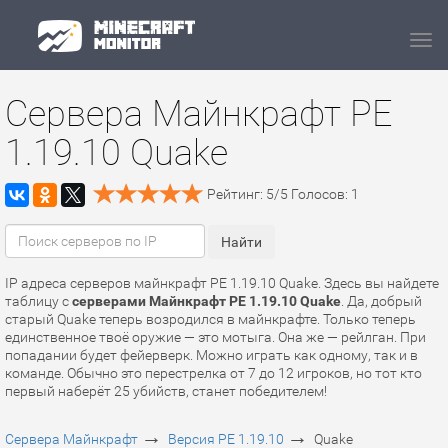
Navi
Сервера Майнкрафт PE
1.19.10 Quake
Рейтинг:
5
/
5
Голосов:
1
IP адреса серверов майнкрафт PE 1.19.10 Quake. Здесь вы найдете
таблицу с
серверами Майнкрафт PE 1.19.10 Quake
. Да, добрый
старый Quake теперь возродился в майнкрафте. Только теперь
единственное твоё оружие — это мотыга. Она же — рейлган. При
попадании будет фейерверк. Можно играть как одному, так и в
команде. Обычно это перестрелка от 7 до 12 игроков, но тот кто
первый наберёт 25 убийств, станет победителем!
→
→
Сервера Майнкрафт
Версия PE 1.19.10
Quake