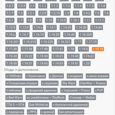
1.0.7
1.0.9
1.1
1.1.1
1.1.2
1.1.3
1.1.4
1.1.5
1.1.6
1.1.7
1.2
1.2.1
1.2.9
1.2.10
1.3
1.4
1.4.2
1.5
1.6
1.6.1
1.7
1.8
1.9
1.10
1.10.0
1.10.1
1.11
1.11.1
1.12.0
1.13.0
1.14.x
1.14.1
1.14.20
1.14.30
1.14.60
1.16.x
1.16.1
1.16.10
1.16.20
1.16.40
1.16.200
1.16.201
1.16.210
1.16.220
1.16.221
1.17
1.17.10
1.17.30
1.17.34
1.17.40
1.17.41
1.18
1.19.0
1.19.10
1.19.20
1.19.22
1.19.30
1.19.31
1.19.40
1.19.41
1.19.50
1.19.51
1.19.60
1.19.63
1.19.81
1.20
Моды и дополнения:
с 1000лвл
c Креативом
с Дюпом
с модами
с мини играми
с Голодными играми
с оружием
Sky Wars
ClanWar — Кланы
с кейсами
с продажей админок
с тюрьмой — Prison
с PvP
с Bed Wars
со скайблоком — SkyBlock
Сталкер — Stalker
ГТА 5 — GTA
Без WhiteList
с бесплатной админкой
с паркуром
с RPG
с ареной
Без регистрации