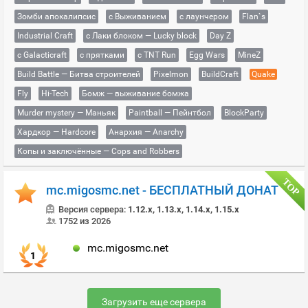
Зомби апокалипсис
с Выживанием
с лаунчером
Flan`s
Industrial Craft
с Лаки блоком — Lucky block
Day Z
с Galacticraft
с прятками
с TNT Run
Egg Wars
MineZ
Build Battle — Битва строителей
Pixelmon
BuildCraft
Quake
Fly
Hi-Tech
Бомж — выживание бомжа
Murder mystery — Маньяк
Paintball — Пейнтбол
BlockParty
Хардкор — Hardcore
Анархия — Anarchy
Копы и заключённые — Cops and Robbers
mc.migosmc.net - БЕСПЛАТНЫЙ ДОНАТ
Версия сервера:
1.12.x, 1.13.x, 1.14.x, 1.15.x
1752 из 2026
mc.migosmc.net
1
Загрузить еще сервера