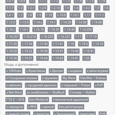
1.0.7
1.0.9
1.1
1.1.1
1.1.2
1.1.3
1.1.4
1.1.5
1.1.6
1.1.7
1.2
1.2.1
1.2.9
1.2.10
1.3
1.4
1.4.2
1.5
1.6
1.6.1
1.7
1.8
1.9
1.10
1.10.0
1.10.1
1.11
1.11.1
1.12.0
1.13.0
1.14.x
1.14.1
1.14.20
1.14.30
1.14.60
1.16.x
1.16.1
1.16.10
1.16.20
1.16.40
1.16.200
1.16.201
1.16.210
1.16.220
1.16.221
1.17
1.17.10
1.17.30
1.17.34
1.17.40
1.17.41
1.18
1.19.0
1.19.10
1.19.20
1.19.22
1.19.30
1.19.31
1.19.40
1.19.41
1.19.50
1.19.51
1.19.60
1.19.63
1.19.81
1.20
Моды и дополнения:
с 1000лвл
c Креативом
с Дюпом
с модами
с мини играми
с Голодными играми
с оружием
Sky Wars
ClanWar — Кланы
с кейсами
с продажей админок
с тюрьмой — Prison
с PvP
с Bed Wars
со скайблоком — SkyBlock
Сталкер — Stalker
ГТА 5 — GTA
Без WhiteList
с бесплатной админкой
с паркуром
с RPG
с ареной
Без регистрации
с ареной сплиф
с донатом
с Экономикой
пиратские
PVE