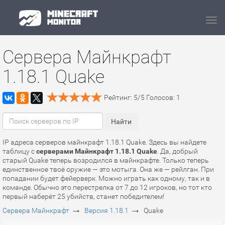
Navi
Сервера Майнкрафт
1.18.1 Quake
Рейтинг:
5
/
5
Голосов:
1
IP адреса серверов майнкрафт 1.18.1 Quake. Здесь вы найдете
таблицу с
серверами Майнкрафт 1.18.1 Quake
. Да, добрый
старый Quake теперь возродился в майнкрафте. Только теперь
единственное твоё оружие — это мотыга. Она же — рейлган. При
попадании будет фейерверк. Можно играть как одному, так и в
команде. Обычно это перестрелка от 7 до 12 игроков, но тот кто
первый наберёт 25 убийств, станет победителем!
→
→
Сервера Майнкрафт
Версия 1.18.1
Quake