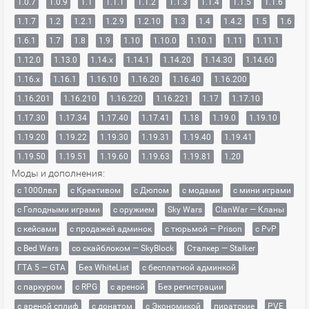
1.0.7
1.0.9
1.1
1.1.1
1.1.2
1.1.3
1.1.4
1.1.5
1.1.6
1.1.7
1.2
1.2.1
1.2.9
1.2.10
1.3
1.4
1.4.2
1.5
1.6
1.6.1
1.7
1.8
1.9
1.10
1.10.0
1.10.1
1.11
1.11.1
1.12.0
1.13.0
1.14.x
1.14.1
1.14.20
1.14.30
1.14.60
1.16.x
1.16.1
1.16.10
1.16.20
1.16.40
1.16.200
1.16.201
1.16.210
1.16.220
1.16.221
1.17
1.17.10
1.17.30
1.17.34
1.17.40
1.17.41
1.18
1.19.0
1.19.10
1.19.20
1.19.22
1.19.30
1.19.31
1.19.40
1.19.41
1.19.50
1.19.51
1.19.60
1.19.63
1.19.81
1.20
Моды и дополнения:
с 1000лвл
c Креативом
с Дюпом
с модами
с мини играми
с Голодными играми
с оружием
Sky Wars
ClanWar — Кланы
с кейсами
с продажей админок
с тюрьмой — Prison
с PvP
с Bed Wars
со скайблоком — SkyBlock
Сталкер — Stalker
ГТА 5 — GTA
Без WhiteList
с бесплатной админкой
с паркуром
с RPG
с ареной
Без регистрации
с ареной сплиф
с донатом
с Экономикой
пиратские
PVE