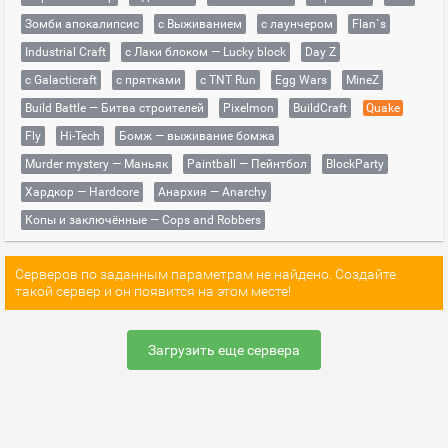
Зомби апокалипсис
с Выживанием
с лаунчером
Flan`s
Industrial Craft
с Лаки блоком — Lucky block
Day Z
с Galacticraft
с прятками
с TNT Run
Egg Wars
MineZ
Build Battle — Битва строителей
Pixelmon
BuildCraft
Quake
Fly
Hi-Tech
Бомж — выживание бомжа
Murder mystery — Маньяк
Paintball — Пейнтбол
BlockParty
Хардкор — Hardcore
Анархия — Anarchy
Копы и заключённые — Cops and Robbers
Серверов по заданным параметрам не найдено. Создайте
такой сервер и он появится на этом месте!
Загрузить еще сервера