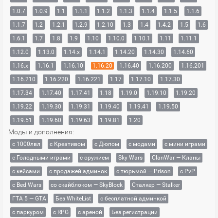
1.0.7
1.0.9
1.1
1.1.1
1.1.2
1.1.3
1.1.4
1.1.5
1.1.6
1.1.7
1.2
1.2.1
1.2.9
1.2.10
1.3
1.4
1.4.2
1.5
1.6
1.6.1
1.7
1.8
1.9
1.10
1.10.0
1.10.1
1.11
1.11.1
1.12.0
1.13.0
1.14.x
1.14.1
1.14.20
1.14.30
1.14.60
1.16.x
1.16.1
1.16.10
1.16.20
1.16.40
1.16.200
1.16.201
1.16.210
1.16.220
1.16.221
1.17
1.17.10
1.17.30
1.17.34
1.17.40
1.17.41
1.18
1.19.0
1.19.10
1.19.20
1.19.22
1.19.30
1.19.31
1.19.40
1.19.41
1.19.50
1.19.51
1.19.60
1.19.63
1.19.81
1.20
Моды и дополнения:
с 1000лвл
c Креативом
с Дюпом
с модами
с мини играми
с Голодными играми
с оружием
Sky Wars
ClanWar — Кланы
с кейсами
с продажей админок
с тюрьмой — Prison
с PvP
с Bed Wars
со скайблоком — SkyBlock
Сталкер — Stalker
ГТА 5 — GTA
Без WhiteList
с бесплатной админкой
с паркуром
с RPG
с ареной
Без регистрации