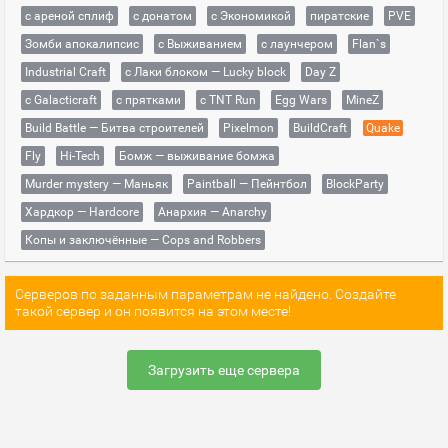
с ареной сплиф
с донатом
с Экономикой
пиратские
PVE
Зомби апокалипсис
с Выживанием
с лаунчером
Flan`s
Industrial Craft
с Лаки блоком — Lucky block
Day Z
с Galacticraft
с прятками
с TNT Run
Egg Wars
MineZ
Build Battle — Битва строителей
Pixelmon
BuildCraft
Quake
Fly
Hi-Tech
Бомж — выживание бомжа
Murder mystery — Маньяк
Paintball — Пейнтбол
BlockParty
Хардкор — Hardcore
Анархия — Anarchy
Копы и заключённые — Cops and Robbers
Серверов по заданным параметрам не найдено. Создайте
такой сервер и он появится на этом месте!
Загрузить еще сервера