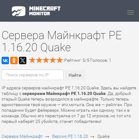
Navi
Сервера Майнкрафт PE
1.16.20 Quake
Рейтинг:
5
/
5
Голосов:
1
IP адреса серверов майнкрафт PE 1.16.20 Quake. Здесь вы найдете
таблицу с
серверами Майнкрафт PE 1.16.20 Quake
. Да, добрый
старый Quake теперь возродился в майнкрафте. Только теперь
единственное твоё оружие — это мотыга. Она же — рейлган. При
попадании будет фейерверк. Можно играть как одному, так и в
команде. Обычно это перестрелка от 7 до 12 игроков, но тот кто
первый наберёт 25 убийств, станет победителем!
→
→
Сервера Майнкрафт
Версия PE 1.16.20
Quake